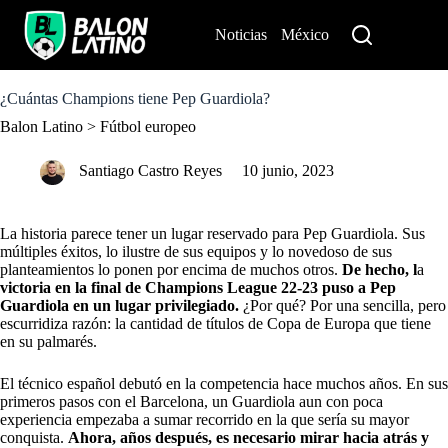
S
k
Noticias
México
Perú
i
p
t
o
¿Cuántas Champions tiene Pep Guardiola?
c
Balon Latino
>
Fútbol europeo
o
n
t
Santiago Castro Reyes
10 junio, 2023
e
n
t
La historia parece tener un lugar reservado para Pep Guardiola. Sus
múltiples éxitos, lo ilustre de sus equipos y lo novedoso de sus
planteamientos lo ponen por encima de muchos otros.
De hecho, l
a
victoria en la final de Champions League 22-23 puso a
Pep
Guardiola
en un lugar privilegiado.
¿Por qué? Por una sencilla, pero
escurridiza razón: la cantidad de títulos de Copa de Europa que tiene
en su palmarés.
El técnico español debutó en la competencia hace muchos años. En sus
primeros pasos con el Barcelona, un Guardiola aun con poca
experiencia empezaba a sumar recorrido en la que sería su mayor
conquista.
Ahora, años después, es necesario mirar hacia atrás y