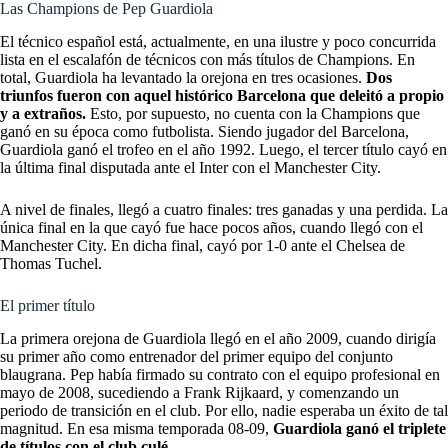
Las Champions de Pep Guardiola
El técnico español está, actualmente, en una ilustre y poco concurrida
lista en el escalafón de técnicos con más títulos de Champions. En
total, Guardiola ha levantado la orejona en tres ocasiones.
Dos
triunfos fueron con aquel histórico Barcelona que deleitó a propio
y a extraños.
Esto, por supuesto, no cuenta con la Champions que
ganó en su época como futbolista. Siendo jugador del Barcelona,
Guardiola ganó el trofeo en el año 1992. Luego, el tercer título cayó en
la última final disputada ante el Inter con el Manchester City.
A nivel de finales, llegó a cuatro finales: tres ganadas y una perdida. La
única final en la que cayó fue hace pocos años, cuando llegó con el
Manchester City
. En dicha final, cayó por 1-0 ante el Chelsea de
Thomas Tuchel.
El primer título
La primera orejona de Guardiola llegó en el año 2009, cuando dirigía
su primer año como entrenador del primer equipo del conjunto
blaugrana. Pep había firmado su contrato con el equipo profesional en
mayo de 2008, sucediendo a Frank Rijkaard, y comenzando un
periodo de transición en el club. Por ello, nadie esperaba un éxito de tal
magnitud. En esa misma temporada 08-09,
Guardiola ganó el triplete
de títulos con el club culé.