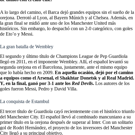
A lo largo del camino, el Barca dejó grandes equipos sin el sueño de la
orejona. Derrotó al Lyon, al Bayern Múnich y al Chelsea. Además, en
la gran final se midió ante uno de los Manchester United más
históricos. Sin embargo, lo despachó con un 2-0 categórico, con goles
de Eto’o y Messi.
La gran batalla de Wembley
El segundo y último título de Champions League de Pep Guardiola
llegó en 2011, en
el imponente Wembley
. Allí, el español levantó su
segunda orejona en el Barcelona, justamente, ante el mismo equipo
que lo había hecho en 2009.
En aquella ocasión, dejó por el camino
a equipos como el Arsenal, el Shakhtar Donetsk y al Real Madrid.
Y, en la final, ganó por 3-1 ante los
Red Devils
.
Los autores de los
goles fueron Messi, Pedro y David Villa.
La conquista de Estambul
El tercer título de Guardiola cayó recientemente con el histórico triunfo
del Manchester City. El español llevó al combinado mancuniano a su
primer título en la orejona después de superar al Inter. Con un solitario
gol de Rodri Hernández, el proyecto de los inversores del Manchester
City llegó a su principal objetivo.