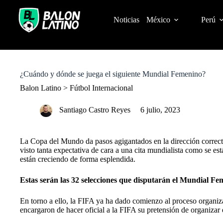
S
k
Noticias
México
Perú
i
p
t
o
c
o
¿Cuándo y dónde se juega el siguiente Mundial Femenino?
n
t
Balon Latino
>
Fútbol Internacional
e
n
Santiago Castro Reyes
6 julio, 2023
t
La
Copa del Mundo
da pasos agigantados en la dirección correct
visto tanta expectativa de cara a una cita mundialista como se est
están creciendo de forma esplendida.
Estas serán las 32 selecciones que disputarán el Mundial Fe
En torno a ello, la FIFA ya ha dado comienzo al proceso organiza
encargaron de hacer oficial a la FIFA su pretensión de organiza