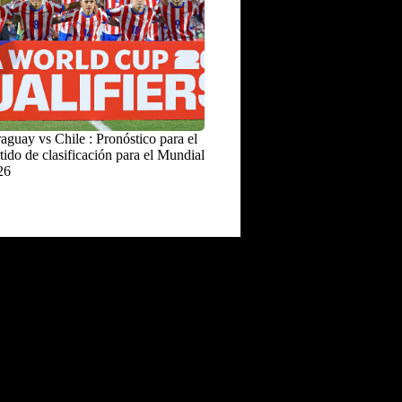
aguay vs Chile : Pronóstico para el
tido de clasificación para el Mundial
26