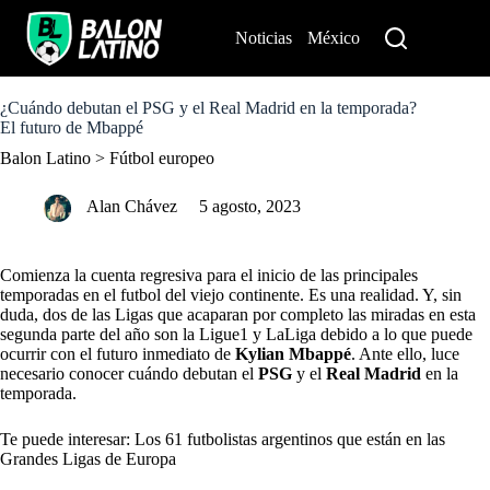
S
k
Noticias
México
Perú
i
p
t
o
¿Cuándo debutan el PSG y el Real Madrid en la temporada?
c
El futuro de Mbappé
o
Balon Latino
>
Fútbol europeo
n
t
e
Alan Chávez
5 agosto, 2023
n
t
Comienza la cuenta regresiva para el inicio de las principales
temporadas en el futbol del viejo continente. Es una realidad. Y, sin
duda, dos de las Ligas que acaparan por completo las miradas en esta
segunda parte del año son la Ligue1 y LaLiga debido a lo que puede
ocurrir con el futuro inmediato de
Kylian Mbappé
. Ante ello, luce
necesario conocer cuándo debutan el
PSG
y el
Real Madrid
en la
temporada.
Te puede interesar: Los 61 futbolistas argentinos que están en las
Grandes Ligas de Europa