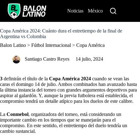
S
k
Noticias
México
Perú
i
p
t
o
Copa América 2024: Cuánto dura el entretiempo de la final de
c
Argentina vs Colombia
o
Balon Latino
>
Fútbol Internacional
>
Copa América
n
t
e
Santiago Castro Reyes
14 julio, 2024
n
t
3
definirán el título de la
Copa América 2024
cuando se vean las
caras el domingo 14 de julio. Ambos combinados han avanzado hasta
la última instancia del torneo con grandes argumentos deportivos para
aspirar al galardón. Y, aunque la previa futbolera está establecida, el
compromiso tendrá un detalle atípico para los duelos de este calibre.
La
Conmebol
, organizadora del torneo, está considerando un
importante cambio en los tiempos que se manejarán para el
compromiso. En este sentido, el entretiempo del duelo tendría un
cambio sustancial.