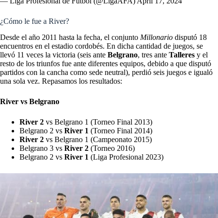
— Liga Profesional de Fútbol (@LigaAFA)
April 17, 2024
¿Cómo le fue a River?
Desde el año 2011 hasta la fecha, el conjunto
Millonario
disputó 18
encuentros en el estadio cordobés. En dicha cantidad de juegos, se
llevó 11 veces la victoria (seis ante
Belgrano
, tres ante
Talleres
y el
resto de los triunfos fue ante diferentes equipos, debido a que disputó
partidos con la cancha como sede neutral), perdió seis juegos e igualó
una sola vez. Repasamos los resultados:
River vs Belgrano
River 2
vs Belgrano 1 (Torneo Final 2013)
Belgrano 2 vs
River 1
(Torneo Final 2014)
River 2
vs Belgrano 1 (Campeonato 2015)
Belgrano 3 vs
River 2
(Torneo 2016)
Belgrano 2 vs
River 1
(Liga Profesional 2023)