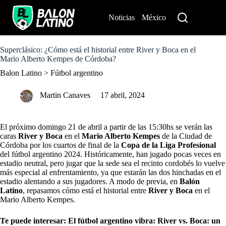
S
k
Noticias
México
Perú
i
p
t
o
Superclásico: ¿Cómo está el historial entre River y Boca en el
c
Mario Alberto Kempes de Córdoba?
o
Balon Latino
>
Fútbol argentino
n
t
e
Martin Canaves
17 abril, 2024
n
t
El próximo domingo 21 de abril a partir de las 15:30hs se verán las
caras
River y Boca
en el
Mario Alberto Kempes
de la Ciudad de
Córdoba por los cuartos de final de la
Copa de la Liga Profesional
del fútbol argentino 2024. Históricamente, han jugado pocas veces en
estadio neutral, pero jugar que la sede sea el recinto cordobés lo vuelve
más especial al enfrentamiento, ya que estarán las dos hinchadas en el
estadio alentando a sus jugadores. A modo de previa, en
Balón
Latino
, repasamos cómo está el historial entre
River y Boca
en el
Mario Alberto Kempes.
Te puede interesar: El fútbol argentino vibra: River vs. Boca: un