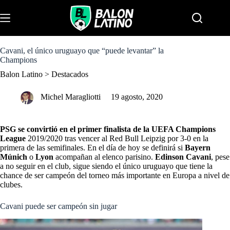
S
k
Menu
i
p
t
o
Cavani, el único uruguayo que “puede levantar” la
c
Champions
o
Balon Latino
>
Destacados
n
t
e
Michel Maragliotti
19 agosto, 2020
n
t
PSG se convirtió en el primer finalista de la UEFA Champions
League
2019/2020 tras vencer al Red Bull Leipzig por 3-0 en la
primera de las semifinales. En el día de hoy se definirá si
Bayern
Múnich
o
Lyon
acompañan al elenco parisino.
Edinson Cavani
, pese
a no seguir en el club, sigue siendo el único uruguayo que tiene la
chance de ser campeón del torneo más importante en Europa a nivel de
clubes.
Cavani puede ser campeón sin jugar