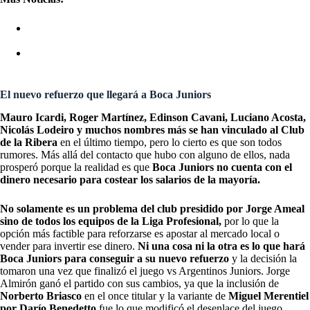
BOCA JUNIORS: EL DESTINO IMPENSADO DEL
APODADO “NUEVO MARTÍN PALERMO”
BOCA JUNIORS REFUERZOS: ÚLTIMA HORA DE
ALTAS, BAJAS Y RUMORES
El nuevo refuerzo que llegará a Boca Juniors
Mauro Icardi, Roger Martínez, Edinson Cavani, Luciano Acosta,
Nicolás Lodeiro y muchos nombres más se han vinculado al Club
de la Ribera
en el último tiempo, pero lo cierto es que son todos
rumores. Más allá del contacto que hubo con alguno de ellos, nada
prosperó porque la realidad es que
Boca Juniors no cuenta con el
dinero necesario para costear los salarios de la mayoría.
No solamente es un problema del club presidido por Jorge Ameal
sino de todos los equipos de la Liga Profesional,
por lo que la
opción más factible para reforzarse es apostar al mercado local o
vender para invertir ese dinero.
Ni una cosa ni la otra es lo que hará
Boca Juniors para conseguir a su nuevo refuerzo
y la decisión la
tomaron una vez que finalizó el juego vs Argentinos Juniors. Jorge
Almirón ganó el partido con sus cambios, ya que la inclusión de
Norberto Briasco
en el once titular y la variante de
Miguel Merentiel
por Darío Benedetto
fue lo que modificó el desenlace del juego.