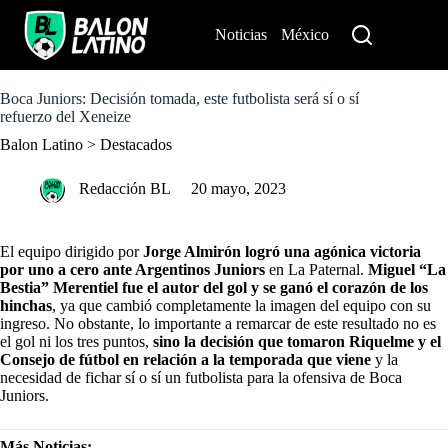
S
k
Noticias
México
Perú
i
p
t
o
Boca Juniors: Decisión tomada, este futbolista será sí o sí
c
refuerzo del Xeneize
o
Balon Latino
>
Destacados
n
t
e
Redacción BL
20 mayo, 2023
n
t
El equipo dirigido por
Jorge Almirón logró una agónica victoria
por uno a cero ante Argentinos Juniors
en La Paternal.
Miguel “La
Bestia” Merentiel fue el autor del gol y se ganó el corazón de los
hinchas
, ya que cambió completamente la imagen del equipo con su
ingreso. No obstante, lo importante a remarcar de este resultado no es
el gol ni los tres puntos,
sino la decisión que tomaron Riquelme y el
Consejo de fútbol en relación a la temporada que viene
y la
necesidad de fichar sí o sí un futbolista para la ofensiva de Boca
Juniors.
Más Noticias: