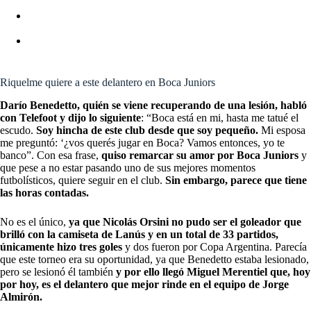
BOCA JUNIORS REFUERZOS: ÚLTIMA HORA DE
ALTAS, BAJAS Y RUMORES
RIVER PLATE: OCHO MILLONES DE DÓLARES
INVERTIRÁN POR LA OBSESIÓN DE DEMICHELIS
Riquelme quiere a este delantero en Boca Juniors
Darío Benedetto, quién se viene recuperando de una lesión, habló
con Telefoot y dijo lo siguiente
: “Boca está en mi, hasta me tatué el
escudo.
Soy hincha de este club desde que soy pequeño.
Mi esposa
me preguntó: ‘¿vos querés jugar en Boca? Vamos entonces, yo te
banco”. Con esa frase,
quiso remarcar su amor por Boca Juniors
y
que pese a no estar pasando uno de sus mejores momentos
futbolísticos, quiere seguir en el club.
Sin embargo, parece que tiene
las horas contadas.
No es el único,
ya que Nicolás Orsini no pudo ser el goleador que
brilló con la camiseta de Lanús y en un total de 33 partidos,
únicamente hizo tres goles
y dos fueron por Copa Argentina. Parecía
que este torneo era su oportunidad, ya que Benedetto estaba lesionado,
pero se lesionó él también
y por ello llegó Miguel Merentiel que, hoy
por hoy, es el delantero que mejor rinde en el equipo de Jorge
Almirón.