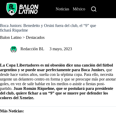
S
k
Noticias
México
Perú
i
p
t
o
Boca Juniors: Benedetto y Orsini fuera del club, el “9” que
c
fichará Riquelme
o
Balon Latino
>
Destacados
n
t
e
Redacción BL
3 mayo, 2023
n
t
La Copa Libertadores es mi obsesión dice una canción del fútbol
argentino y se puede usar perfectamente para Boca Juniors
, que
desde hace varios años, sueña con la séptima copa. Para ello, necesita
urgente un delantero centro en forma y que se preocupe más por anotar
goles, en vez de salir hablar en los medios o asistir a fiestas post-
partido.
Juan Román Riquelme, que se postulará para presidente
del club, quiere fichar a un “9” que se muere por defender los
colores del Xeneize.
Más Noticias: