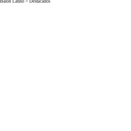
Balon Latino
>
Destacados