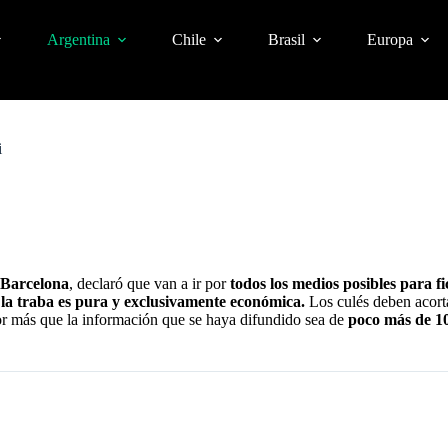
Argentina
Chile
Brasil
Europa
i
Barcelona
, declaró que van a ir por
todos los medios posibles para f
 la traba es pura y exclusivamente económica.
Los culés deben acorta
Por más que la información que se haya difundido sea de
poco más de 10
CO JUGADORES A SEGUIR EN EL TORNEO