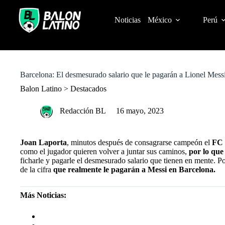
S
k
Noticias
México
Perú
i
p
t
o
c
o
Barcelona: El desmesurado salario que le pagarán a Lionel Mess
n
t
Balon Latino
>
Destacados
e
n
Redacción BL
16 mayo, 2023
t
Joan Laporta
, minutos después de consagrarse campeón el
FC 
como el jugador quieren volver a juntar sus caminos,
por lo que
ficharle y pagarle el desmesurado salario que tienen en mente. 
de la cifra
que realmente le pagarán a Messi en Barcelona.
Más Noticias:
MUNDIAL SUB-20 ARGENTINA 2023: LOS CIN