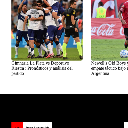
Gimnasia La Plata vs Deportivo
Newell’s Old Boys 
Riestra : Pronósticos y análisis del
empate táctico bajo a
partido
Argentina
Balon Latino
>
Destacados
Juego Responsable