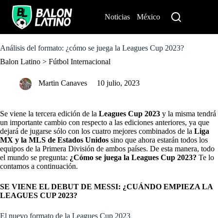
S
k
Noticias
México
Perú
i
p
t
o
Análisis del formato: ¿cómo se juega la Leagues Cup 2023?
c
Balon Latino
>
Fútbol Internacional
o
n
t
Martin Canaves
10 julio, 2023
e
n
t
Se viene la tercera edición de la
Leagues Cup 2023
y la misma tendrá
un importante cambio con respecto a las ediciones anteriores, ya que
dejará de jugarse sólo con los cuatro mejores combinados de la
Liga
MX y la MLS de Estados Unidos
sino que ahora estarán todos los
equipos de la Primera División de ambos países. De esta manera, todo
el mundo se pregunta:
¿Cómo se juega la Leagues Cup 2023?
Te lo
contamos a continuación.
SE VIENE EL DEBUT DE MESSI: ¿CUÁNDO EMPIEZA LA
LEAGUES CUP 2023?
El nuevo formato de la Leagues Cup 2023