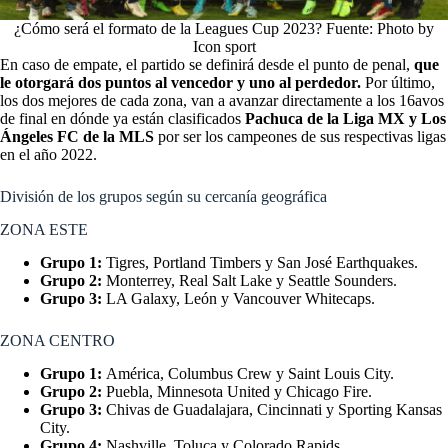
¿Cómo será el formato de la Leagues Cup 2023? Fuente: Photo by
Icon sport
En caso de empate, el partido se definirá desde el punto de penal,
que
le otorgará dos puntos al vencedor y uno al perdedor.
Por último,
los dos mejores de cada zona, van a avanzar directamente a los 16avos
de final en dónde ya están clasificados
Pachuca de la
Liga MX
y Los
Ángeles FC de la MLS
por ser los campeones de sus respectivas ligas
en el año 2022.
División de los grupos según su cercanía geográfica
ZONA ESTE
Grupo 1:
Tigres, Portland Timbers y San José Earthquakes.
Grupo 2:
Monterrey, Real Salt Lake y Seattle Sounders.
Grupo 3:
LA Galaxy, León y Vancouver Whitecaps.
ZONA CENTRO
Grupo 1:
América, Columbus Crew y Saint Louis City.
Grupo 2:
Puebla, Minnesota United y Chicago Fire.
Grupo 3:
Chivas de Guadalajara, Cincinnati y Sporting Kansas
City.
Grupo 4:
Nashville, Toluca y Colorado Rapids.