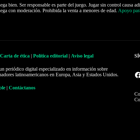
ega bien. Ser responsable es parte del juego. Jugar sin control causa ad
ega con moderación. Prohibida la venta a menores de edad.
Apoyo para
Carta de ética
|
Política editorial
|
Aviso legal
S
un periódico digital especializado en información sobre
Facebook
nadores latinoamericanos en Europa, Asia y Estados Unidos.
ble
|
Contáctanos
Co
Co