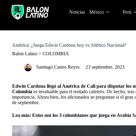
S
k
Noticias
México
Perú
i
p
t
o
c
o
América: ¿Juega Edwin Cardona hoy vs Atlético Nacional?
n
t
Balon Latino
>
COLOMBIA
e
n
Santiago Castro Reyes
23 septiembre, 2023
t
Edwin Cardona llegó al América de Cali para disputar los 
Colombia
es invaluable para el rentado cafetero. De hecho, tra
importancia. Ahora bien, los aficionados se preguntan si el gran c
de septiembre.
Lea más:
Estos son los 3 colombianos que juega en Arabia S