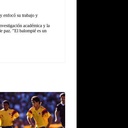
y enfocó su trabajo y
investigación académica y la
 de paz. "El balompié es un