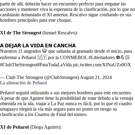
partir de allí, deberán hacer un encuentro perfecto para empatar las
acciones y mantener viva la esperanza de la clasificación, por lo que no
cambiarán demasiado el XI anterior. Rescalvo sigue confiando en sus
hombres principales para este choque.
XI de The Strongest
(Ismael Rescalvo):
𝗔 𝗗𝗘𝗝𝗔𝗥 𝗟𝗔 𝗩𝗜𝗗𝗔 𝗘𝗡 𝗖𝗔𝗡𝗖𝗛𝗔
Nuestros 11 atigrados 🐯 que saltarán al gramado desde el inicio, para
enfrentar a Peñarol 🇺🇾 por la CONMEBOL
#Libertadores
⚽💪🏻
#ClubTheStrongest
#ParaTodaLaVida
pic.twitter.com/XfNaUZs0OX
— Club The Strongest (@ClubStrongest)
August 21, 2024
La alineación de Peñarol
Peñarol seguirá utilizando a sus mejores hombres para este encuentro.
A pesar de que Aguirre tiene la posibilidad de rotar debido a la ventaja
obtenida en la ida, viajar a La Paz nunca es fácil, por lo que el cuadro
uruguayo elegirá la vía más segura para no poner en riesgo su
clasificación a los Cuartos de Final del torneo.
XI de Peñarol
(Diego Aguirre):