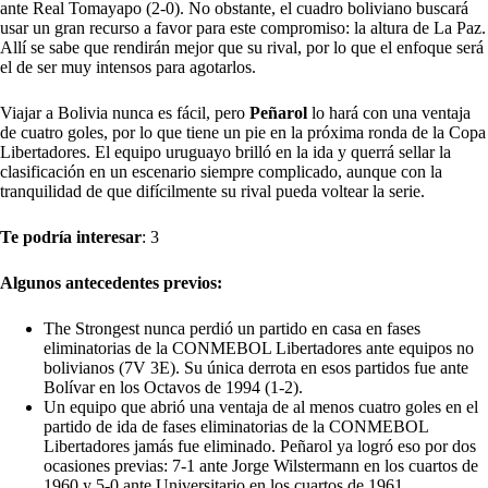
ante Real Tomayapo (2-0). No obstante, el cuadro boliviano buscará
usar un gran recurso a favor para este compromiso: la altura de La Paz.
Allí se sabe que rendirán mejor que su rival, por lo que el enfoque será
el de ser muy intensos para agotarlos.
Viajar a Bolivia nunca es fácil, pero
Peñarol
lo hará con una ventaja
de cuatro goles, por lo que tiene un pie en la próxima ronda de la Copa
Libertadores. El equipo uruguayo brilló en la ida y querrá sellar la
clasificación en un escenario siempre complicado, aunque con la
tranquilidad de que difícilmente su rival pueda voltear la serie.
Te podría interesar
: 3
Algunos antecedentes previos:
The Strongest nunca perdió un partido en casa en fases
eliminatorias de la CONMEBOL Libertadores ante equipos no
bolivianos (7V 3E). Su única derrota en esos partidos fue ante
Bolívar en los Octavos de 1994 (1-2).
Un equipo que abrió una ventaja de al menos cuatro goles en el
partido de ida de fases eliminatorias de la CONMEBOL
Libertadores jamás fue eliminado. Peñarol ya logró eso por dos
ocasiones previas: 7-1 ante Jorge Wilstermann en los cuartos de
1960 y 5-0 ante Universitario en los cuartos de 1961.