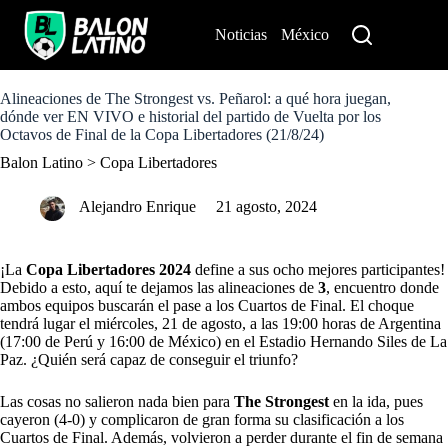
S
k
Noticias
México
Perú
i
p
t
o
Alineaciones de The Strongest vs. Peñarol: a qué hora juegan,
c
dónde ver EN VIVO e historial del partido de Vuelta por los
o
Octavos de Final de la Copa Libertadores (21/8/24)
n
Balon Latino
>
Copa Libertadores
t
e
n
Alejandro Enrique
21 agosto, 2024
t
¡La
Copa Libertadores 2024
define a sus ocho mejores participantes!
Debido a esto, aquí te dejamos las alineaciones de
3
, encuentro donde
ambos equipos buscarán el pase a los Cuartos de Final. El choque
tendrá lugar el miércoles, 21 de agosto, a las 19:00 horas de Argentina
(17:00 de Perú y 16:00 de México) en el Estadio Hernando Siles de La
Paz. ¿Quién será capaz de conseguir el triunfo?
Las cosas no salieron nada bien para
The Strongest
en la ida, pues
cayeron (4-0) y complicaron de gran forma su clasificación a los
Cuartos de Final. Además, volvieron a perder durante el fin de semana