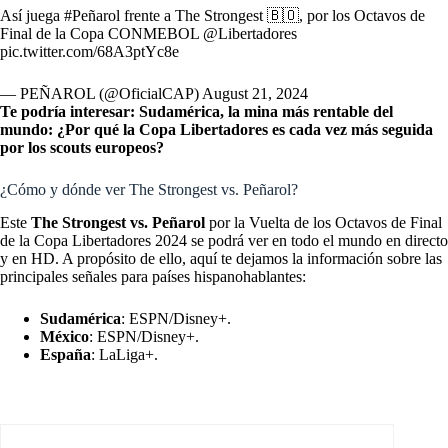
Así juega
#Peñarol
frente a The Strongest 🇧🇴, por los Octavos de
Final de la Copa CONMEBOL
@Libertadores
pic.twitter.com/68A3ptYc8e
— PEÑAROL (@OficialCAP)
August 21, 2024
Te podría interesar:
Sudamérica, la mina más rentable del
mundo: ¿Por qué la Copa Libertadores es cada vez más seguida
por los scouts europeos?
¿Cómo y dónde ver The Strongest vs. Peñarol?
Este
The Strongest vs. Peñarol
por la Vuelta de los Octavos de Final
de la Copa Libertadores 2024 se podrá ver en todo el mundo en directo
y en HD. A propósito de ello, aquí te dejamos la información sobre las
principales señales para países hispanohablantes:
Sudamérica
: ESPN/Disney+.
México
: ESPN/Disney+.
España
: LaLiga+.