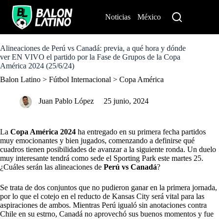
S
k
Noticias
México
Perú
i
p
t
o
Alineaciones de Perú vs Canadá: previa, a qué hora y dónde
c
ver EN VIVO el partido por la Fase de Grupos de la Copa
o
América 2024 (25/6/24)
n
Balon Latino
>
Fútbol Internacional
>
Copa América
t
e
n
Juan Pablo López
25 junio, 2024
t
La
Copa América
2024
ha entregado en su primera fecha partidos
muy emocionantes y bien jugados, comenzando a definirse qué
cuadros tienen posibilidades de avanzar a la siguiente ronda. Un duelo
muy interesante tendrá como sede el Sporting Park este martes 25.
¿Cuáles serán las alineaciones de
Perú vs Canadá
?
Se trata de dos conjuntos que no pudieron ganar en la primera jornada,
por lo que el cotejo en el reducto de Kansas City será vital para las
aspiraciones de ambos. Mientras Perú igualó sin anotaciones contra
Chile en su estrno, Canadá no aprovechó sus buenos momentos y fue