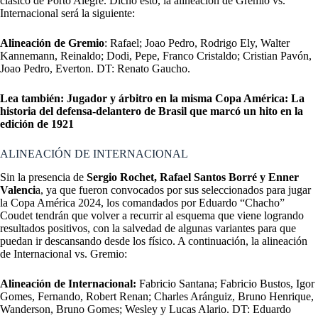
clásico de Porto Alegre. Dicho esto, la alineación de Gremio vs.
Internacional será la siguiente:
Alineación de Gremio
: Rafael; Joao Pedro, Rodrigo Ely, Walter
Kannemann, Reinaldo; Dodi, Pepe, Franco Cristaldo; Cristian Pavón,
Joao Pedro, Everton. DT: Renato Gaucho.
Lea también:
Jugador y árbitro en la misma Copa América: La
historia del defensa-delantero de Brasil que marcó un hito en la
edición de 1921
ALINEACIÓN DE INTERNACIONAL
Sin la presencia de
Sergio Rochet, Rafael Santos Borré y Enner
Valenci
a, ya que fueron convocados por sus seleccionados para jugar
la Copa América 2024, los comandados por Eduardo “Chacho”
Coudet tendrán que volver a recurrir al esquema que viene logrando
resultados positivos, con la salvedad de algunas variantes para que
puedan ir descansando desde los físico. A continuación, la alineación
de
Internacional vs. Gremio:
Alineación de Internacional:
Fabricio Santana; Fabricio Bustos, Igor
Gomes, Fernando, Robert Renan; Charles Aránguiz, Bruno Henrique,
Wanderson, Bruno Gomes; Wesley y Lucas Alario. DT: Eduardo