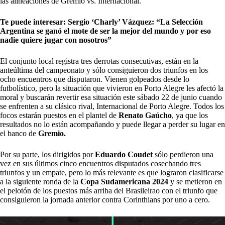
las alineaciones de Gremio vs. Internacional.
Te puede interesar:
Sergio ‘Charly’ Vázquez: “La Selección
Argentina se ganó el mote de ser la mejor del mundo y por eso
nadie quiere jugar con nosotros”
El conjunto local registra tres derrotas consecutivas, están en la
anteúltima del campeonato y sólo consiguieron dos triunfos en los
ocho encuentros que disputaron. Vienen golpeados desde lo
futbolístico, pero la situación que vivieron en Porto Alegre les afectó la
moral y buscarán revertir esa situación este sábado 22 de junio cuando
se enfrenten a su clásico rival, Internacional de Porto Alegre. Todos los
focos estarán puestos en el plantel de
Renato Gaúcho
, ya que los
resultados no lo están acompañando y puede llegar a perder su lugar en
el banco de
Gremio.
Por su parte, los dirigidos por
Eduardo Coudet
sólo perdieron una
vez en sus últimos cinco encuentros disputados cosechando tres
triunfos y un empate, pero lo más relevante es que lograron clasificarse
a la siguiente ronda de la
Copa Sudamericana 2024
y se metieron en
el pelotón de los puestos más arriba del Brasileirao con el triunfo que
consiguieron la jornada anterior contra Corinthians por uno a cero.