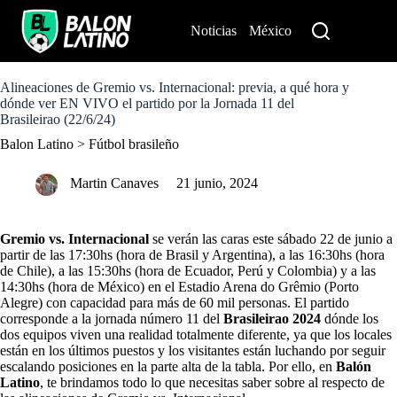
S
k
Noticias
México
Perú
i
p
t
o
Alineaciones de Gremio vs. Internacional: previa, a qué hora y
c
dónde ver EN VIVO el partido por la Jornada 11 del
o
Brasileirao (22/6/24)
n
Balon Latino
>
Fútbol brasileño
t
e
n
Martin Canaves
21 junio, 2024
t
Gremio vs. Internacional
se verán las caras este sábado 22 de junio a
partir de las 17:30hs (hora de Brasil y Argentina), a las 16:30hs (hora
de Chile), a las 15:30hs (hora de Ecuador, Perú y Colombia) y a las
14:30hs (hora de México) en el Estadio Arena do Grêmio (Porto
Alegre) con capacidad para más de 60 mil personas. El partido
corresponde a la jornada número 11 del
Brasileirao 2024
dónde los
dos equipos viven una realidad totalmente diferente, ya que los locales
están en los últimos puestos y los visitantes están luchando por seguir
escalando posiciones en la parte alta de la tabla. Por ello, en
Balón
Latino
, te brindamos todo lo que necesitas saber sobre al respecto de