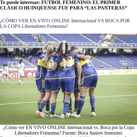
Te puede interesar: FÚTBOL FEMENINO: EL PRIMER
CLÁSICO HUINQUENSE FUE PARA “LAS PANTERAS”
¿CÓMO VER EN VIVO ONLINE Internacional VS BOCA POR
LA COPA Libertadores Femenina?
¿Cómo ver EN VIVO ONLINE Internacional vs. Boca por la Copa
Libertadores Femenina? Fuente: Boca Juniors femenino