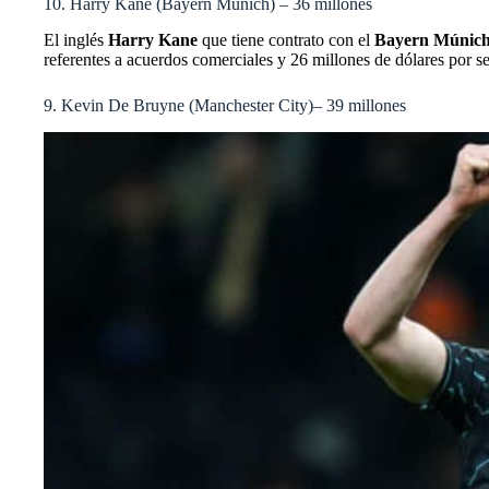
10. Harry Kane (Bayern Múnich) – 36 millones
El inglés
Harry Kane
que tiene contrato con el
Bayern Múnic
referentes a acuerdos comerciales y 26 millones de dólares por s
9. Kevin De Bruyne (Manchester City)– 39 millones