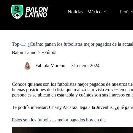
S
k
Noticias
México
Perú
i
p
t
o
c
o
Top-11: ¿Cuánto ganan los futbolistas mejor pagados de la actua
n
t
Balon Latino
>
+Fútbol
e
n
Fabiola Moreno
31 enero, 2024
t
Conoce quiénes son los futbolistas mejor pagados de nuestros ti
buenas posiciones de la lista que realizó la revista
Forbes
en cuan
personajes se ubican en esta tabla y cuántos son sus ingresos en
Te podría interesar:
Charly Alcaraz llega a la Juventus: ¿qué gan
Estos son los futbolistas mejor pagados hoy en día