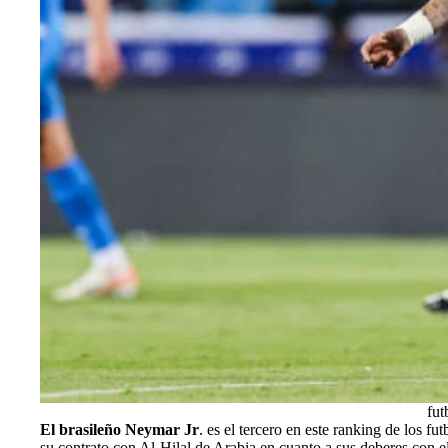
fut
El brasileño
Neymar Jr
. es el tercero en este ranking de los f
su contrato con Al-Hilal de Arabia en cuanto a sus deberes con el 