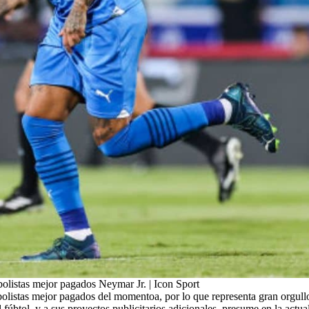
bolistas mejor pagados Neymar Jr. | Icon Sport
utbolistas mejor pagados del momentoa, por lo que representa gran orgullo
fúbtol, y a sus proyectos publicitarios adicionales, presume en la actua