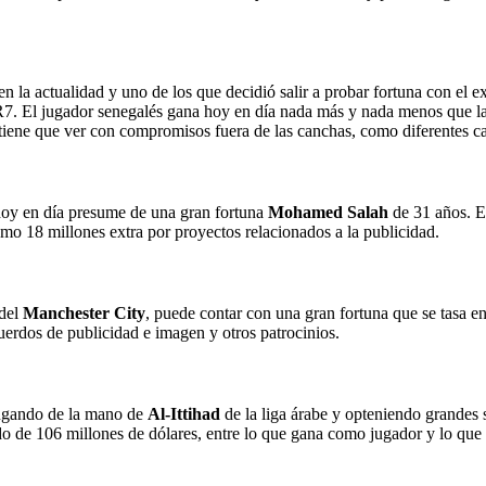
 la actualidad y uno de los que decidió salir a probar fortuna con el ex
. El jugador senegalés gana hoy en día nada más y nada menos que la 
e tiene que ver con compromisos fuera de las canchas, como diferentes c
hoy en día presume de una gran fortuna
Mohamed Salah
de 31 años. Es
como 18 millones extra por proyectos relacionados a la publicidad.
 del
Manchester City
, puede contar con una gran fortuna que se tasa e
uerdos de publicidad e imagen y otros patrocinios.
jugando de la mano de
Al-Ittihad
de la liga árabe y opteniendo grandes 
do de 106 millones de dólares, entre lo que gana como jugador y lo que 