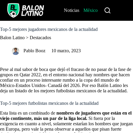
S
k
Noticias
México
Perú
i
p
t
o
Top-5 mejores jugadores mexicanos de la actualidad
c
Balon Latino
>
Destacados
o
n
t
Pablo Booz
10 marzo, 2023
e
n
t
Pese al mal sabor de boca que dejó el fracaso de no pasar de la fase de
grupos en Qatar 2022, en el entorno nacional hay nombres que hacen
confiar en un proceso interesante rumbo a la copa del mundo de
México-Estados Unidos- Canadá del 2026. Por eso Balón Latino les
deja un listado de los mejores futbolistas mexicanos de la actualidad.
Top-5 mejores futbolistas mexicanos de la actualidad
Esta lista es un combinado de
nombres de jugadores que están en el
viejo continente, más un par de la liga local.
Si fuera por la
exigencia en cuanto a nivel, solamente estarían los hombres que juegan
en Europa, pero vale la pena observar a aquellos que pisan fuerte