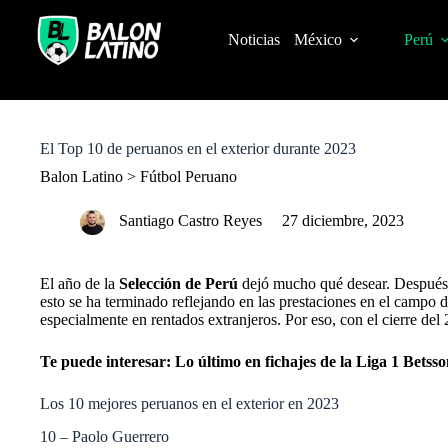
S
k
Noticias
México
Perú
i
p
t
o
c
o
El Top 10 de peruanos en el exterior durante 2023
n
t
Balon Latino
>
Fútbol Peruano
e
n
Santiago Castro Reyes
27 diciembre, 2023
t
El año de la
Selección de Perú
dejó mucho qué desear. Después 
esto se ha terminado reflejando en las prestaciones en el campo 
especialmente en rentados extranjeros. Por eso, con el cierre del 
Te puede interesar:
Lo último en fichajes de la Liga 1 Betss
Los 10 mejores peruanos en el exterior en 2023
10 – Paolo Guerrero