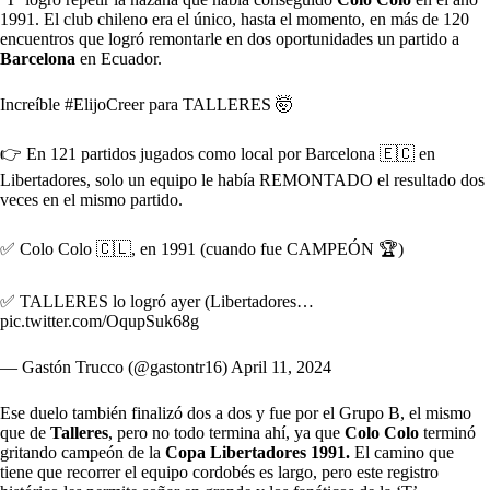
1991. El club chileno era el único, hasta el momento, en más de 120
encuentros que logró remontarle en dos oportunidades un partido a
Barcelona
en Ecuador.
Increíble
#ElijoCreer
para TALLERES 🤯
👉 En 121 partidos jugados como local por Barcelona 🇪🇨 en
Libertadores, solo un equipo le había REMONTADO el resultado dos
veces en el mismo partido.
✅ Colo Colo 🇨🇱, en 1991 (cuando fue CAMPEÓN 🏆)
✅ TALLERES lo logró ayer (Libertadores…
pic.twitter.com/OqupSuk68g
— Gastón Trucco (@gastontr16)
April 11, 2024
Ese duelo también finalizó dos a dos y fue por el Grupo B, el mismo
que de
Talleres
, pero no todo termina ahí, ya que
Colo Colo
terminó
gritando campeón de la
Copa Libertadores 1991.
El camino que
tiene que recorrer el equipo cordobés es largo, pero este registro