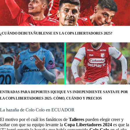
¿CUÁNDO DEBUTA ÑUBLENSE EN LA COPA LIBERTADORES 2025?
ENTRADAS PARA DEPORTES IQUIQUE VS INDEPENDIENTE SANTA FE POR
LA COPA LIBERTADORES 2025: CÓMO, CUÁNDO Y PRECIOS
La hazaña de Colo Colo en ECUADOR
El motivo por el cuál los fanáticos de
Talleres
pueden elegir creer y
soñar con que su equipo levante la
Copa Libertadores 2024
es que la
‘T’ logró repetir la hazaña que había conseguido
Colo Colo
en el año