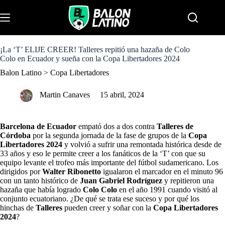
S
k
Menu
i
p
t
o
¡La ‘T’ ELIJE CREER! Talleres repitió una hazaña de Colo
c
Colo en Ecuador y sueña con la Copa Libertadores 2024
o
Balon Latino
>
Copa Libertadores
n
t
e
Martin Canaves
15 abril, 2024
n
t
Barcelona de Ecuador
empató dos a dos contra
Talleres de
Córdoba
por la segunda jornada de la fase de grupos de la
Copa
Libertadores 2024
y volvió a sufrir una remontada histórica desde de
33 años y eso le permite creer a los fanáticos de la ‘T’ con que su
equipo levante el trofeo más importante del fútbol sudamericano. Los
dirigidos por
Walter Ribonetto
igualaron el marcador en el minuto 96
con un tanto histórico de
Juan Gabriel Rodríguez
y repitieron una
hazaña que había logrado
Colo Colo
en el año 1991 cuando visitó al
conjunto ecuatoriano. ¿De qué se trata ese suceso y por qué los
hinchas de
Talleres
pueden creer y soñar con la
Copa Libertadores
2024
?