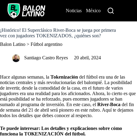
S
k
Noticias
México
Perú
i
p
t
o
¡Histórico! El Superclásico River-Boca se juega por primera
c
vez con jugadores TOKENIZADOS, ¿quiénes son?
o
Balon Latino
>
Fútbol argentino
n
t
e
Santiago Castro Reyes
20 abril, 2024
n
t
Hace algunas semanas, la
Tokenización
del fútbol era una de las
noticias centrales y más revolucionarías del balompié. La posibilidad
de invertir, desde la comodidad de la casa, en el futuro de varios
jugadores era una realidad para los aficionados. Ahora, lo cierto es que
está posibilidad se ha reforzado, pues enormes jugadores se han
sumado al programa de inversión. En este caso, el
River-Boca
del fin
de semana del 21 de abril será pionero en este rubro. Aquí te dejamos
todos los detalles que debes conocer al respecto.
Te puede interesar:
Los detalles y explicaciones sobre cómo
funciona la TOKENIZACIÓN del fútbol.