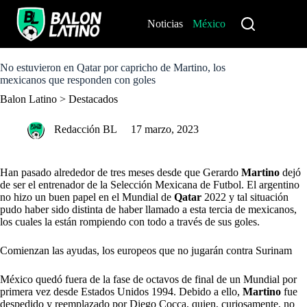
S
k
Noticias
México
Perú
i
p
t
o
No estuvieron en Qatar por capricho de Martino, los
c
mexicanos que responden con goles
o
Balon Latino
>
Destacados
n
t
e
Redacción BL
17 marzo, 2023
n
t
Han pasado alrededor de tres meses desde que Gerardo
Martino
dejó
de ser el entrenador de la Selección Mexicana de Futbol. El argentino
no hizo un buen papel en el Mundial de
Qatar
2022 y tal situación
pudo haber sido distinta de haber llamado a esta tercia de mexicanos,
los cuales la están rompiendo con todo a través de sus goles.
Comienzan las ayudas, los europeos que no jugarán contra Surinam
México quedó fuera de la fase de octavos de final de un Mundial por
primera vez desde Estados Unidos 1994. Debido a ello,
Martino
fue
despedido y reemplazado por Diego Cocca, quien, curiosamente, no