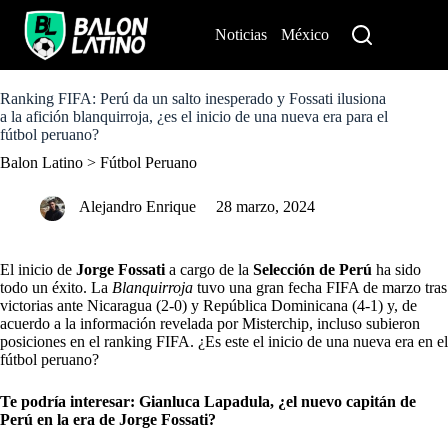
S
k
Noticias
México
Perú
i
p
t
o
Ranking FIFA: Perú da un salto inesperado y Fossati ilusiona
c
a la afición blanquirroja, ¿es el inicio de una nueva era para el
o
fútbol peruano?
n
Balon Latino
>
Fútbol Peruano
t
e
n
Alejandro Enrique
28 marzo, 2024
t
El inicio de
Jorge Fossati
a cargo de la
Selección de Perú
ha sido
todo un éxito. La
Blanquirroja
tuvo una gran fecha FIFA de marzo tras
victorias ante Nicaragua (2-0) y República Dominicana (4-1) y, de
acuerdo a la información revelada por Misterchip, incluso subieron
posiciones en el ranking FIFA. ¿Es este el inicio de una nueva era en el
fútbol peruano?
Te podría interesar:
Gianluca Lapadula, ¿el nuevo capitán de
Perú en la era de Jorge Fossati?