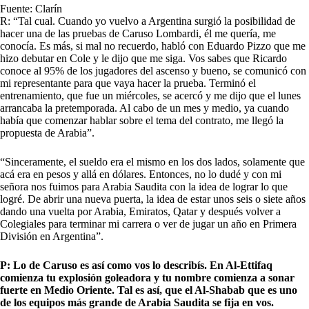
Fuente: Clarín
R: “Tal cual. Cuando yo vuelvo a Argentina surgió la posibilidad de
hacer una de las pruebas de Caruso Lombardi, él me quería, me
conocía. Es más, si mal no recuerdo, habló con Eduardo Pizzo que me
hizo debutar en Cole y le dijo que me siga. Vos sabes que Ricardo
conoce al 95% de los jugadores del ascenso y bueno, se comunicó con
mi representante para que vaya hacer la prueba. Terminó el
entrenamiento, que fue un miércoles, se acercó y me dijo que el lunes
arrancaba la pretemporada. Al cabo de un mes y medio, ya cuando
había que comenzar hablar sobre el tema del contrato, me llegó la
propuesta de Arabia”.
“Sinceramente, el sueldo era el mismo en los dos lados, solamente que
acá era en pesos y allá en dólares. Entonces, no lo dudé y con mi
señora nos fuimos para Arabia Saudita con la idea de lograr lo que
logré. De abrir una nueva puerta, la idea de estar unos seis o siete años
dando una vuelta por Arabia, Emiratos, Qatar y después volver a
Colegiales para terminar mi carrera o ver de jugar un año en Primera
División en Argentina”.
P: Lo de Caruso es así como vos lo describís. En Al-Ettifaq
comienza tu explosión goleadora y tu nombre comienza a sonar
fuerte en Medio Oriente. Tal es así, que el Al-Shabab que es uno
de los equipos más grande de Arabia Saudita se fija en vos.