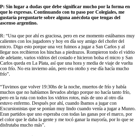
P: Sin lugar a dudas que debe significar mucho por la forma en
que lo expresas. Continuando con tu paso por Colegiales, me
gustaría preguntarte sobre alguna anécdota que tengas del
ascenso argentino.
R: “Una que por ahí es graciosa, pero en ese momento estábamos muy
calientes con los jugadores y hoy en día soy amigo del chofer del
micro. Digo esto porque una vez fuimos a jugar a San Carlos y al
llegar nos recibieron los hinchas a piedrazos. Rompieron todo el vidrio
de adelante, varios vidrios del costado e hicieron bolsa el micro y San
Carlos queda en La Plata, así que una hora y media de viaje de vuelta
con frío. No era invierno aún, pero era otoño y ese día hacía mucho
frío”.
“Tuvimos que volver 19:30hs de la noche, muertos de frío y había
muchos que no habíamos llevados abrigo porque no hacía tanto frío,
pero en la ruta con todos los vidrios rotos, más de uno al otro día
estuvo enfermo. Después por ahí, cuando íbamos a jugar con
Excursionistas que se ponían muy lindo cuando venía a jugar a Munro.
Eran partidos que uno esperaba con todas las ganas por el marco, por
el color que le daba la gente y me tocó ganar la mayoría, por lo que se
disfrutaba mucho más”.