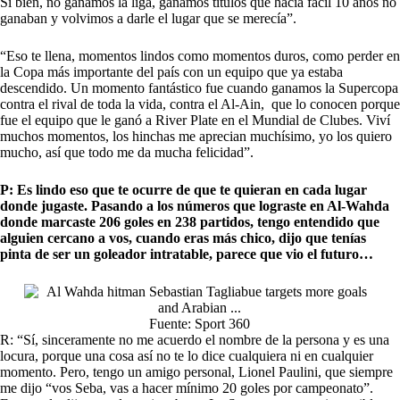
Si bien, no ganamos la liga, ganamos títulos que hacía fácil 10 años no
ganaban y volvimos a darle el lugar que se merecía”.
“Eso te llena, momentos lindos como momentos duros, como perder en
la Copa más importante del país con un equipo que ya estaba
descendido. Un momento fantástico fue cuando ganamos la Supercopa
contra el rival de toda la vida, contra el Al-Ain, que lo conocen porque
fue el equipo que le ganó a River Plate en el Mundial de Clubes. Viví
muchos momentos, los hinchas me aprecian muchísimo, yo los quiero
mucho, así que todo me da mucha felicidad”.
P: Es lindo eso que te ocurre de que te quieran en cada lugar
donde jugaste. Pasando a los números que lograste en Al-Wahda
donde marcaste 206 goles en 238 partidos, tengo entendido que
alguien cercano a vos, cuando eras más chico, dijo que tenías
pinta de ser un goleador intratable, parece que vio el futuro…
Fuente: Sport 360
R: “Sí, sinceramente no me acuerdo el nombre de la persona y es una
locura, porque una cosa así no te lo dice cualquiera ni en cualquier
momento. Pero, tengo un amigo personal, Lionel Paulini, que siempre
me dijo “vos Seba, vas a hacer mínimo 20 goles por campeonato”.