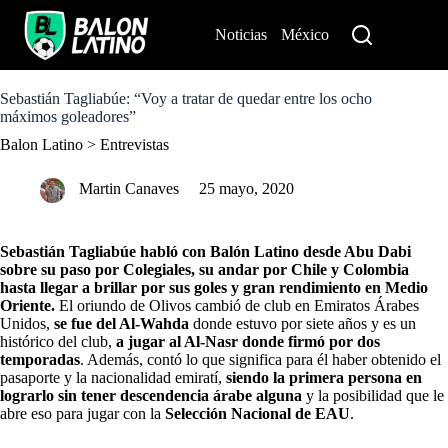
S
k
Noticias
México
Perú
i
p
t
o
Sebastián Tagliabúe: “Voy a tratar de quedar entre los ocho
c
máximos goleadores”
o
Balon Latino
>
Entrevistas
n
t
e
Martin Canaves
25 mayo, 2020
n
t
Sebastián Tagliabúe
habló con Balón Latino desde Abu Dabi
sobre
su paso por Colegiales
, su andar por Chile y Colombia
hasta llegar a brillar por sus goles y gran rendimiento en Medio
Oriente.
El oriundo de Olivos cambió de club en Emiratos Árabes
Unidos,
se fue del Al-Wahda
donde estuvo por siete años y es un
histórico del club,
a jugar al Al-Nasr donde firmó por dos
temporadas
. Además, contó lo que significa para él haber obtenido el
pasaporte y la nacionalidad emiratí,
siendo la primera persona en
lograrlo sin tener descendencia árabe alguna
y la posibilidad que le
abre eso para jugar con la
Selección Nacional de EAU
.