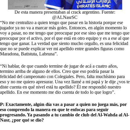
De esta manera presentaban al crack argentino. Fuente:
@ALNasrSC
“No me centralizo a quien tengo que pasar en la historia porque ese
jugador ya no va a marcar más goles. Entonces, en algún momento lo
voy a pasar, no me tengo que preocupar por ese sino que me tengo que
preocupar por el activo, por el que está en otro equipo y es a ese al que
tengo que ganar. La verdad que siento mucho orgullo, es una felicidad
que no se puede explicar ver mi apellido entre grandes figuras como
Maradona, Batistuta, Labruna”.
“Ni hablar, de que cuando termine de jugar de acá a cuatro años,
termino arriba de alguno de ellos. Creo que eso podría pasar la
felicidad del campeonato con Colegiales. Pero, falta muchísimo para
eso y no me quiero apresurar. Una vez llamé a mi papá y le dije ¿vos te
diste cuenta en qué nivel está tu apellido? Él me respondió nuestro
apellido. En ese momento me dio cuenta de todo lo que logro”.
P: Exactamente, algún día vas a pasar a quien no juega más, por
eso comprendo la manera en que te enfocas para seguir
progresando. Ya pasando a tu cambio de club del Al-Wahda al Al-
Nasr, ¿por qué se dio?