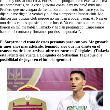
cambio y buscar otra cosa. Por eso, que pongan como excusa el tema
del coronavirus, de la edad y ciertas cosas, a mí me cayó muy mal.
Prefiero que me vengan de frente. En un momento los llamé yo, les
dije que me digan la verdad y que iba a empezar a buscar club. Me
dijeron que busque club porque no me iban a poder pagar. Al-Nasr es
uno de los clubes que siempre me buscó. Ya en torneos anteriores se
fijaron en mí, me habían llamado y habían preguntado. Empezamos
hablar del contrato y firmamos por dos temporadas”.
P: Sorprende el trato de estas personas para con vos. Me gustaría
ir unos años más adelante, tomando algo que me dijiste en el
transcurso de la entrevista sobre retirarte en Colegiales. ¿Todavía
está latente esa vuelta a Colegiales de Sebastián Tagliabúe o la
posibilidad de jugar en el fútbol argentino?