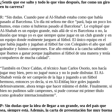
¿Sentís que ese salto y todo lo que vino después, fue como un giro
en tu carrera?
R: “Sin dudas. Cuando pase al Al-Shabab estaba como que había
pasado al Barcelona. Un día mi señora me dice “pará, baja un poco los
humos, estas como si hubieras pasado al Barcelona”. Le expliqué que
Al-Shabab es un equipo grande, más allá de si es Barcelona o no, la
ilusión que tengo yo es que siempre quise jugar en un club grande y en
un equipo donde realmente jueguen al fútbol. El único equipo en el
que había jugado y jugaban al fútbol fue con Colegiales el año que salí
goleador y fuimos campeones. Ese año entraba a la cancha sabiendo
que íbamos a ganar porque jugábamos al fútbol de una manera y tenía
compañeros de mucha calidad”.
“También en Once Caldas, el técnico Juan Carlos Osorio, nos hacía
jugar muy bien, pero no jugué nunca y no lo pude disfrutar. El Al-
Shabab venía de ser campeón de la liga y jugando a un fútbol
hermoso, entonces yo decía, si en Al-Ettifaq hice goles jugando
defensivamente, ahora tengo que hacer mínimo el doble. Finalmente, si
bien no pudimos salir campeones, si pude coronar mi primer título
como goleador internacionalmente”.
P: Sin dudas que la idea de llegar a un grande, sea del país que
sea, siempre está. Además, la carta de presentación fue muy buena