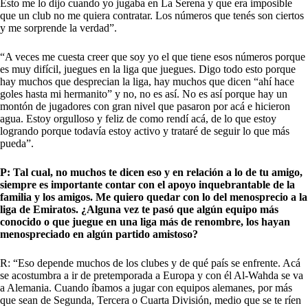
Esto me lo dijo cuando yo jugaba en La Serena y que era imposible
que un club no me quiera contratar. Los números que tenés son ciertos
y me sorprende la verdad”.
“A veces me cuesta creer que soy yo el que tiene esos números porque
es muy difícil, juegues en la liga que juegues. Digo todo esto porque
hay muchos que desprecian la liga, hay muchos que dicen “ahí hace
goles hasta mi hermanito” y no, no es así. No es así porque hay un
montón de jugadores con gran nivel que pasaron por acá e hicieron
agua. Estoy orgulloso y feliz de como rendí acá, de lo que estoy
logrando porque todavía estoy activo y trataré de seguir lo que más
pueda”.
P: Tal cual, no muchos te dicen eso y en relación a lo de tu amigo,
siempre es importante contar con el apoyo inquebrantable de la
familia y los amigos. Me quiero quedar con lo del menosprecio a la
liga de Emiratos. ¿Alguna vez te pasó que algún equipo más
conocido o que juegue en una liga más de renombre, los hayan
menospreciado en algún partido amistoso?
R: “Eso depende muchos de los clubes y de qué país se enfrente. Acá
se acostumbra a ir de pretemporada a Europa y con él Al-Wahda se va
a Alemania. Cuando íbamos a jugar con equipos alemanes, por más
que sean de Segunda, Tercera o Cuarta División, medio que se te ríen