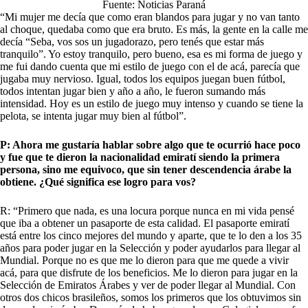
Fuente: Noticias Paraná
“Mi mujer me decía que como eran blandos para jugar y no van tanto
al choque, quedaba como que era bruto. Es más, la gente en la calle me
decía “Seba, vos sos un jugadorazo, pero tenés que estar más
tranquilo”. Yo estoy tranquilo, pero bueno, esa es mi forma de juego y
me fui dando cuenta que mi estilo de juego con el de acá, parecía que
jugaba muy nervioso. Igual, todos los equipos juegan buen fútbol,
todos intentan jugar bien y año a año, le fueron sumando más
intensidad. Hoy es un estilo de juego muy intenso y cuando se tiene la
pelota, se intenta jugar muy bien al fútbol”.
P: Ahora me gustaría hablar sobre algo que te ocurrió hace poco
y fue que te dieron la nacionalidad emiratí siendo la primera
persona, sino me equivoco, que sin tener descendencia árabe la
obtiene. ¿Qué significa ese logro para vos?
R: “Primero que nada, es una locura porque nunca en mi vida pensé
que iba a obtener un pasaporte de esta calidad. El pasaporte emiratí
está entre los cinco mejores del mundo y aparte, que te lo den a los 35
años para poder jugar en la Selección y poder ayudarlos para llegar al
Mundial. Porque no es que me lo dieron para que me quede a vivir
acá, para que disfrute de los beneficios. Me lo dieron para jugar en la
Selección de Emiratos Árabes y ver de poder llegar al Mundial. Con
otros dos chicos brasileños, somos los primeros que los obtuvimos sin