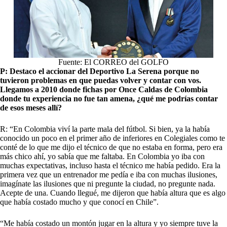
Fuente: El CORREO del GOLFO
P: Destaco el accionar del Deportivo La Serena porque no
tuvieron problemas en que puedas volver y contar con vos.
Llegamos a 2010 donde fichas por Once Caldas de Colombia
donde tu experiencia no fue tan amena, ¿qué me podrías contar
de esos meses allí?
R: “En Colombia viví la parte mala del fútbol. Si bien, ya la había
conocido un poco en el primer año de inferiores en Colegiales como te
conté de lo que me dijo el técnico de que no estaba en forma, pero era
más chico ahí, yo sabía que me faltaba. En Colombia yo iba con
muchas expectativas, incluso hasta el técnico me había pedido. Era la
primera vez que un entrenador me pedía e iba con muchas ilusiones,
imagínate las ilusiones que ni pregunte la ciudad, no pregunte nada.
Acepte de una. Cuando llegué, me dijeron que había altura que es algo
que había costado mucho y que conocí en Chile”.
“Me había costado un montón jugar en la altura y yo siempre tuve la