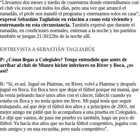
“Llevamos dos meses y medio de cuarentena donde entrenábamos con
el club vía zoom casi todos los días, pero una vez que arrancó el
ramadán, el profe nos mandó el programa y entrenamos solos en casa”,
expresó Sebastián Tagliabúe en relación a como está viviendo y
entrenando en esta circunstancia.
También expresó que durante el
ramadán, en condiciones normales, entrenan a la noche y los partidos
también se juegan 21:30/22hs de la noche allí.
ENTREVISTA A SEBASTIÁN TAGLIABÚE
P: ¿Cómo llegas a Colegiales? Tengo entendido que antes de
arribar al club de Munro hiciste inferiores en River y Boca, ¿es
así?
R: “Si, es así. Jugué en Platense, en River, volví a Platense y después
jugué en Boca. En Boca tuve que dejar el fútbol porque mi mamá, que
la venía peleando hace unos años con el cáncer, falleció cuando yo
estaba en Boca y no tenía quien me lleve. Mi papá tenía que seguir
trabajando, así que deje el fútbol dos años y a principios de 2001, mi
mejor amigo me pidió que lo acompañara a una prueba en Colegiales.
Le dije que vamos, de paso me pruebo yo también, hago un poco de
fútbol. Ya hacía dos años que no hacía fútbol competitivo, jugaba con
mis amigos y en una escuelita, pero nada competitivo”.