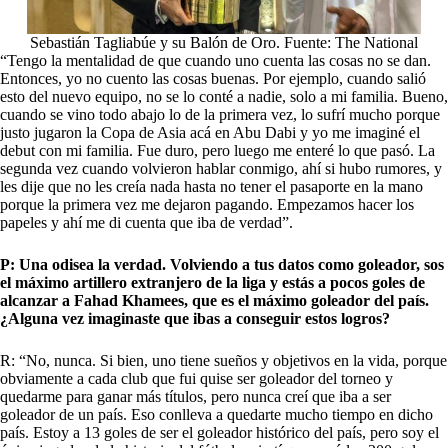
Sebastián Tagliabúe y su Balón de Oro. Fuente: The National
“Tengo la mentalidad de que cuando uno cuenta las cosas no se dan.
Entonces, yo no cuento las cosas buenas. Por ejemplo, cuando salió
esto del nuevo equipo, no se lo conté a nadie, solo a mi familia. Bueno,
cuando se vino todo abajo lo de la primera vez, lo sufrí mucho porque
justo jugaron la Copa de Asia acá en Abu Dabi y yo me imaginé el
debut con mi familia. Fue duro, pero luego me enteré lo que pasó. La
segunda vez cuando volvieron hablar conmigo, ahí si hubo rumores, y
les dije que no les creía nada hasta no tener el pasaporte en la mano
porque la primera vez me dejaron pagando. Empezamos hacer los
papeles y ahí me di cuenta que iba de verdad”.
P: Una odisea la verdad. Volviendo a tus datos como goleador, sos
el máximo artillero extranjero de la liga y estás a pocos goles de
alcanzar a Fahad Khamees, que es el máximo goleador del país.
¿Alguna vez imaginaste que ibas a conseguir estos logros?
R: “No, nunca. Si bien, uno tiene sueños y objetivos en la vida, porque
obviamente a cada club que fui quise ser goleador del torneo y
quedarme para ganar más títulos, pero nunca creí que iba a ser
goleador de un país. Eso conlleva a quedarte mucho tiempo en dicho
país. Estoy a 13 goles de ser el goleador histórico del país, pero soy el