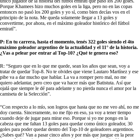
único jugador de la historia del fútbol emiratí que pasó los 200 goles.
Porque Khamees hizo muchos goles en la liga, pero no en las copas
entonces no pasó los 200 goles y yo sí, como bien decías vos en el
principio de la nota. Me queda solamente llegar a 13 goles y
convertirme, por ahora, en el máximo goleador histórico del fútbol
emiratí”.
P: En tu carrera, hasta el momento, tenés 322 goles siendo el 4to
máximo goleador argentino de la actualidad y el 11° de la historia.
¿Vas a pelear por entrar al Top-10? ¿Qué te genera eso?
R: “Seguro que en lo que me quede, sean los años que sean, voy a
tratar de quedar Top-8. No te olvides que viene Lautaro Martínez y ese
pibe va a dar mucho que hablar. La va a romper pero mal, no me
quiero adelantar, pero creo que va hacer más que Batistuta. Así que
ojalá que siempre le dé para adelante y no pierda nunca el amor por la
camiseta de la Selección”.
“Con respecto a lo mío, son logros que hasta que no me veo ahí, no me
doy cuenta. Sinceramente, no me fijo en eso, ya voy a tener tiempo
cuando deje de jugar para mirar eso. Porque si yo me pongo en la
cabeza que me faltan 13 goles para quedar como único goleador, 30
goles para poder quedar dentro del Top-10 de goleadores argentinos.
¿Sabes qué? Van a pasar cinco años y por más que juegue en la peor