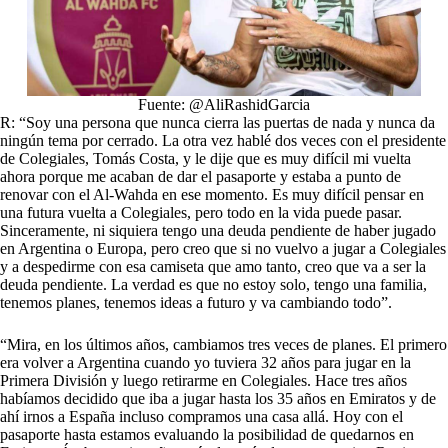
Fuente: @AliRashidGarcia
R: “Soy una persona que nunca cierra las puertas de nada y nunca da
ningún tema por cerrado. La otra vez hablé dos veces con el presidente
de Colegiales, Tomás Costa, y le dije que es muy difícil mi vuelta
ahora porque me acaban de dar el pasaporte y estaba a punto de
renovar con el Al-Wahda en ese momento. Es muy difícil pensar en
una futura vuelta a Colegiales, pero todo en la vida puede pasar.
Sinceramente, ni siquiera tengo una deuda pendiente de haber jugado
en Argentina o Europa, pero creo que si no vuelvo a jugar a Colegiales
y a despedirme con esa camiseta que amo tanto, creo que va a ser la
deuda pendiente. La verdad es que no estoy solo, tengo una familia,
tenemos planes, tenemos ideas a futuro y va cambiando todo”.
“Mira, en los últimos años, cambiamos tres veces de planes. El primero
era volver a Argentina cuando yo tuviera 32 años para jugar en la
Primera División y luego retirarme en Colegiales. Hace tres años
habíamos decidido que iba a jugar hasta los 35 años en Emiratos y de
ahí irnos a España incluso compramos una casa allá. Hoy con el
pasaporte hasta estamos evaluando la posibilidad de quedarnos en