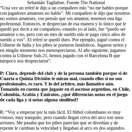
Sebastián Tagliabue. Fuente The National
“Una vez un referí le dijo a un compañero mío “no me hables porque
con jugadores amateurs no hablo”. Mi compañero le dijo que nosotros
no somos amateurs, vos pensás que sos amateur, tenemos una liga
profesional. Entonces, te desprecian de esa manera y lo único que le
quedó por decir a mi compañero, estando yo al lado, fue “puedo ser
amateur o no, pero con un mes de sueldo mío te pago cinco años de
sueldo a vos”. El referí se quedó duro. Por ejemplo, jugué contra el
Udinese de Italia y los pibes se portaron fantásticos. Jugaron serios y
en ningún momento nos menospreciaron. Al año siguiente, jugamos
contra la Udinese Sub-21, hemos jugado con el Barcelona B que
tampoco nos despreciaron”.
P: Claro, depende del club y de la persona también porque si de
Cuarta o Quinta División te miran mal, cuando ellos si no son
profesionales, es raro. Y lo del árbitro, más llamativo aún.
Tomando en cuenta que jugaste en el ascenso argentino, en Chile,
Colombia, Arabia y Emiratos, ¿qué diferencias notas en el juego
de cada liga y si notas alguna similitud?
R: “Voy a empezar por la más fácil. El fútbol colombiano es muy
vistoso, muy tranquilo, pero cuando llegan cerca del arco son unos
aviones. Me pasaba que los pibes parecían que se divertían y de
repente le cambian la velocidad y llegaban al arco en dos segundos.