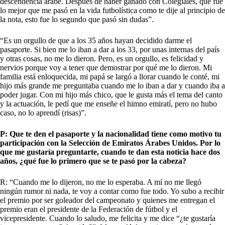
descendencia árabe. Después de haber ganado con Colegiales, que fue
lo mejor que me pasó en la vida futbolística como te dije al principio de
la nota, esto fue lo segundo que pasó sin dudas”.
“Es un orgullo de que a los 35 años hayan decidido darme el
pasaporte. Si bien me lo iban a dar a los 33, por unas internas del país
y otras cosas, no me lo dieron. Pero, es un orgullo, es felicidad y
nervios porque voy a tener que demostrar por qué me lo dieron. Mi
familia está enloquecida, mi papá se largó a llorar cuando le conté, mi
hijo más grande me preguntaba cuando me lo iban a dar y cuando iba a
poder jugar. Con mi hijo más chico, que le gusta más el tema del canto
y la actuación, le pedí que me enseñe el himno emiratí, pero no hubo
caso, no lo aprendí (risas)”.
P: Que te den el pasaporte y la nacionalidad tiene como motivo tu
participación con la Selección de Emiratos Árabes Unidos. Por lo
que me gustaría preguntarte, cuando te dan esta noticia hace dos
años, ¿qué fue lo primero que se te pasó por la cabeza?
R: “Cuando me lo dijeron, no me lo esperaba. A mí no me llegó
ningún rumor ni nada, te voy a contar como fue todo. Yo subo a recibir
el premio por ser goleador del campeonato y quienes me entregan el
premio eran el presidente de la Federación de fútbol y el
vicepresidente. Cuando lo saludo, me felicita y me dice “¿te gustaría