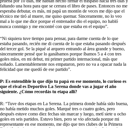
prueba por 10 días, me habían hecho firmar el traspaso hacía tres días y
faltando una hora para que se cerrara el libro de pases. Entonces no me
esperaba debutar, es más, mi papá un montón de veces me dijo que el
técnico me tiró al muere, me quiso quemar. Sinceramente, no lo veo
mal a lo que me dice porque el entrenador dio el equipo, no habló
nunca conmigo y me encontré con que estaba en el equipo”.
“Ni siquiera tuve tiempo para pensar, para darme cuenta de lo que
estaba pasando, recién me di cuenta de lo que estaba pasando después
del tercer gol. Se la piqué al arquero entrando al área grande y bueno,
sinceramente pensé que lo ganábamos porque íbamos 5 a 4 con tres
goles míos, en mi debut, mi primer partido internacional, más que
soñado. Lamentablemente nos empataron, pero no va a opacar nada la
felicidad que me quedó de ese partido”.
P: Es entendible lo que dijo tu papá en ese momento, lo curioso es
que el rival es Deportivo La Serena donde vas a jugar el año
siguiente. ¿Cómo recordás tu etapa allí?
R: “Tuve dos etapas en La Serena. La primera donde había sido buena,
no había metido muchos goles. Marqué tres o cuatro goles, pero
después estuve como diez fechas sin marcar y luego, metí siete u ocho
goles en seis partidos. Estuvo bien, pero se vio afectada porque mi
representante en ese momento, me dijo que tres clubes de la Primera