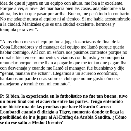
idea de que si jugara en un equipo con altura, me iba a ir excelente.
Porque a ver, si nivel del mar hacía bien las cosas, adaptándome a la
altura, los tenía que pasar por arriba. Bueno, me pasó todo lo contrario.
No me adapté nunca al equipo ni al técnico. Si me había acostumbrado
a la ciudad, Manizales que es una ciudad excelente, hermosa y
tranquila para vivir”.
“A los cinco meses el equipo fue a jugar los octavos de final de la
Copa Libertadores y el manager del equipo me llamó porque quería
hablar conmigo. Ahí con mi señora nos pusimos contentos porque no
cobraba bien en ese momento, vivíamos con lo justo y yo no quería
renunciar porque no me iban a pagar lo que me tenían que pagar. Iba
con desventaja y cuando me llamó el manager, fue buenísimo y dije
“genial, mañana me echan”. Llegamos a un acuerdo económico,
hablamos un par de cosas sobre el club que no me gustó cómo se
manejaron y terminé con mi contrato”.
P: Si bien, la experiencia en lo futbolístico no fue tan buena, tuvo
un buen final con el acuerdo entre las partes. Tengo entendido
que hiciste una de las pruebas que hace Ricardo Caruso
Lombardi cuando él dirigía a Tigre, momento donde te llega la
posibilidad de ir a jugar al Al-Ettifaq de Arabia Saudita. ¿Cómo
se da ese salto a Medio Oriente?