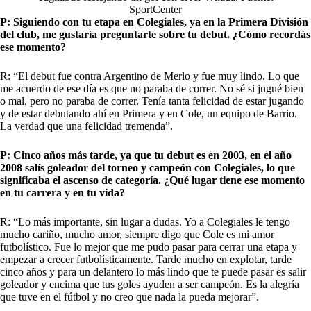
SportCenter
P: Siguiendo con tu etapa en Colegiales, ya en la Primera División
del club, me gustaría preguntarte sobre tu debut. ¿Cómo recordás
ese momento?
R: “El debut fue contra Argentino de Merlo y fue muy lindo. Lo que
me acuerdo de ese día es que no paraba de correr. No sé si jugué bien
o mal, pero no paraba de correr. Tenía tanta felicidad de estar jugando
y de estar debutando ahí en Primera y en Cole, un equipo de Barrio.
La verdad que una felicidad tremenda”.
P: Cinco años más tarde, ya que tu debut es en 2003, en el año
2008 salís goleador del torneo y campeón con Colegiales, lo que
significaba el ascenso de categoría. ¿Qué lugar tiene ese momento
en tu carrera y en tu vida?
R: “Lo más importante, sin lugar a dudas. Yo a Colegiales le tengo
mucho cariño, mucho amor, siempre digo que Cole es mi amor
futbolístico. Fue lo mejor que me pudo pasar para cerrar una etapa y
empezar a crecer futbolísticamente. Tarde mucho en explotar, tarde
cinco años y para un delantero lo más lindo que te puede pasar es salir
goleador y encima que tus goles ayuden a ser campeón. Es la alegría
que tuve en el fútbol y no creo que nada la pueda mejorar”.