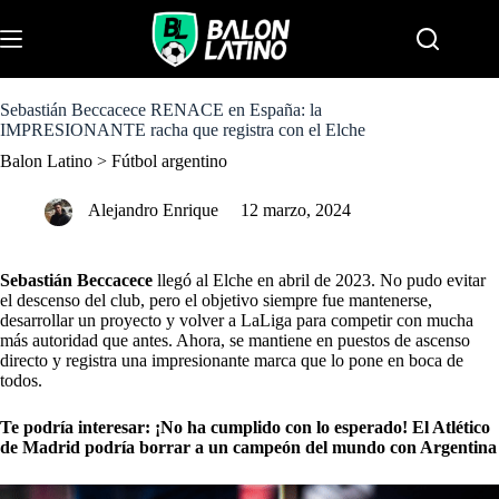
S
k
Menu
i
p
t
o
Sebastián Beccacece RENACE en España: la
c
IMPRESIONANTE racha que registra con el Elche
o
Balon Latino
>
Fútbol argentino
n
t
e
Alejandro Enrique
12 marzo, 2024
n
t
Sebastián Beccacece
llegó al Elche en abril de 2023. No pudo evitar
el descenso del club, pero el objetivo siempre fue mantenerse,
desarrollar un proyecto y volver a LaLiga para competir con mucha
más autoridad que antes. Ahora, se mantiene en puestos de ascenso
directo y registra una impresionante marca que lo pone en boca de
todos.
Te podría interesar:
¡No ha cumplido con lo esperado! El Atlético
de Madrid podría borrar a un campeón del mundo con Argentina