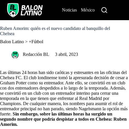
S
k
Noticias
México
Perú
i
p
t
o
Ruben Amorim: quién es el nuevo candidato al banquillo del
c
Chelsea
o
Balon Latino
>
+Fútbol
n
t
e
Redacción BL
3 abril, 2023
n
t
Las últimas 24 horas han sido caóticas y estresantes en las oficinas del
Chelsea FC. El club londinense tomó la apresurada decisión de cesar a
Graham Potter como su entrenador. Ante ello, se convirtió en un club
con dos entrenadores despedidos a lo largo de la temporada. Además,
se convirtió en un club con
un entrenador interino para cerrar una
temporada
en la que tienen que enfrentar al Real Madrid por
Champions. De cualquier manera,
los nombres para asumir el rol de
entrenador principal no han parado
, siendo Nagelsmann la opción más
fuerte.
Sin embargo, sobre las últimas horas ha surgido un
segundo nombre que podría despistar a todos en Chelsea: Ruben
Amorim.