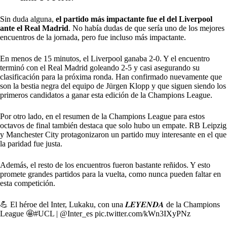
Sin duda alguna,
el partido más impactante fue el del Liverpool
ante el Real Madrid
. No había dudas de que sería uno de los mejores
encuentros de la jornada, pero fue incluso más impactante.
En menos de 15 minutos, el Liverpool ganaba 2-0. Y el encuentro
terminó con el Real Madrid goleando 2-5 y casi asegurando su
clasificación para la próxima ronda. Han confirmado nuevamente que
son la bestia negra del equipo de Jürgen Klopp y que siguen siendo los
primeros candidatos a ganar esta edición de la Champions League.
Por otro lado, en el resumen de la Champions League para estos
octavos de final también destaca que solo hubo un empate.
RB Leipzig
y Manchester City protagonizaron un partido muy interesante
en el que
la paridad fue justa.
Además, el resto de los encuentros fueron bastante reñidos. Y esto
promete grandes partidos para la vuelta, como nunca pueden faltar en
esta competición.
💪 El héroe del Inter, Lukaku, con una 𝑳𝑬𝒀𝑬𝑵𝑫𝑨 de la Champions
League 🤩
#UCL
|
@Inter_es
pic.twitter.com/kWn3IXyPNz