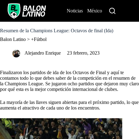
S
k
Noticias
México
Perú
i
p
t
o
Resumen de la Champions League: Octavos de final (Ida)
c
Balon Latino
>
+Fútbol
o
n
t
Alejandro Enrique
23 febrero, 2023
e
n
t
Finalizaron los partidos de ida de los Octavos de Final y aquí te
contamos todo lo que debes saber de la competición en el resumen de
la Champions League. Se jugaron ocho partidos que dejaron muy claro
por qué esta es la mejor competición internacional de clubes.
La mayoría de las llaves siguen abiertas para el próximo partido, lo que
aumenta el atractivo de cada uno de los encuentros.