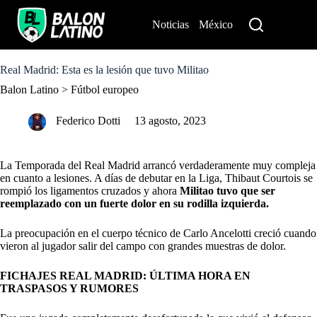
S
k
Noticias
México
Perú
i
p
t
o
Real Madrid: Esta es la lesión que tuvo Militao
c
Balon Latino
>
Fútbol europeo
o
n
t
Federico Dotti
13 agosto, 2023
e
n
t
La Temporada del Real Madrid arrancó verdaderamente muy compleja
en cuanto a lesiones. A días de debutar en la Liga, Thibaut Courtois se
rompió los ligamentos cruzados y ahora
Militao tuvo que ser
reemplazado con un fuerte dolor en su rodilla izquierda.
La preocupación en el cuerpo técnico de Carlo Ancelotti creció cuando
vieron al jugador salir del campo con grandes muestras de dolor.
FICHAJES REAL MADRID: ÚLTIMA HORA EN
TRASPASOS Y RUMORES