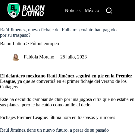
S
k
Noticias
México
Perú
i
p
t
o
Raúl Jiménez, nuevo fichaje del Fulham: ¿cuánto han pagado
c
por su traspaso?
o
Balon Latino
>
Fútbol europeo
n
t
e
Fabiola Moreno
25 julio, 2023
n
t
El delantero mexicano Raúl Jiménez seguirá en pie en la
Premier
League
, ya que se convertirá en el primer fichaje del verano de los
Cottagers.
Este ha decidido cambiar de club por una jugosa cifra que no estaba en
sus planes, pero le ha caído como anillo al dedo.
Fichajes Premier League: última hora en traspasos y rumores
Raúl Jiménez tiene un nuevo futuro, a pesar de su pasado