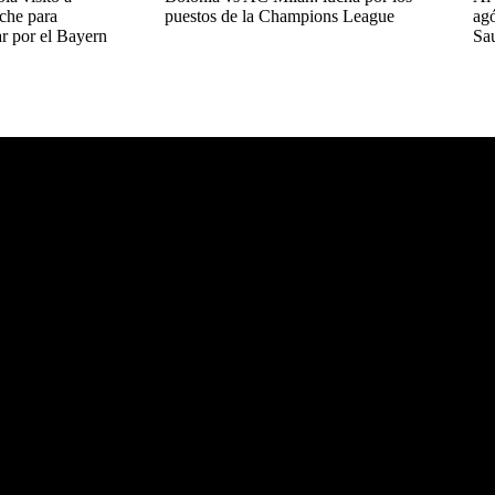
che para
puestos de la Champions League
agó
r por el Bayern
Sa