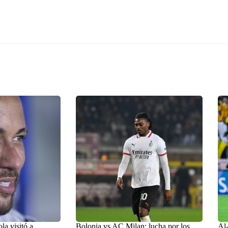
a visitó a
Bolonia vs AC Milan: lucha por los
Al-