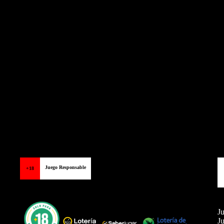
Juego Responsable
+18
Ju
Ju