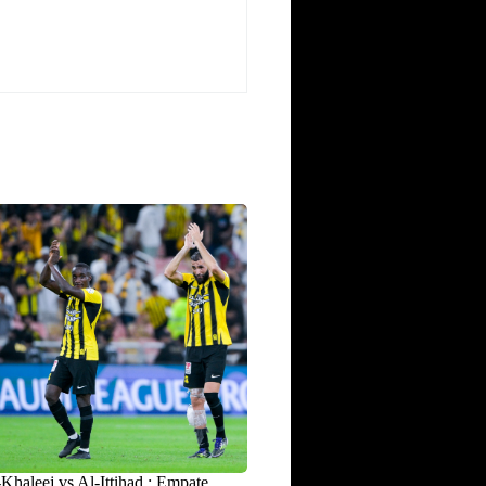
Khaleej vs Al-Ittihad : Empate