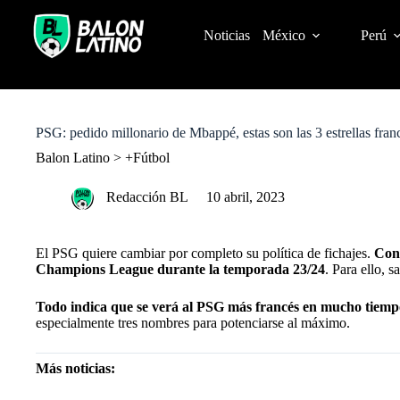
S
k
Noticias
México
Perú
i
p
t
o
c
o
PSG: pedido millonario de Mbappé, estas son las 3 estrellas franc
n
t
Balon Latino
>
+Fútbol
e
n
Redacción BL
10 abril, 2023
t
El PSG quiere cambiar por completo su política de fichajes.
Con 
Champions League durante la temporada 23/24
. Para ello, s
Todo indica que se verá al PSG más francés en mucho tiemp
especialmente tres nombres para potenciarse al máximo.
Más noticias: