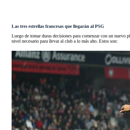
Fichajes PSG: última hora en traspasos y rumores
PSG: los cinco técnicos que podrían sustituir a Galtier
Las tres estrellas francesas que llegarán al PSG
Luego de tomar duras decisiones para comenzar con un nuevo plan
nivel necesario para llevar al club a lo más alto. Estos son: