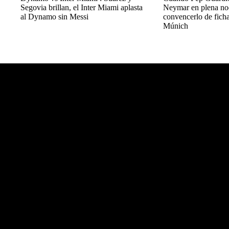
Segovia brillan, el Inter Miami aplasta
Neymar en plena no
al Dynamo sin Messi
convencerlo de ficha
Múnich
Balon Latino
>
+Fútbol