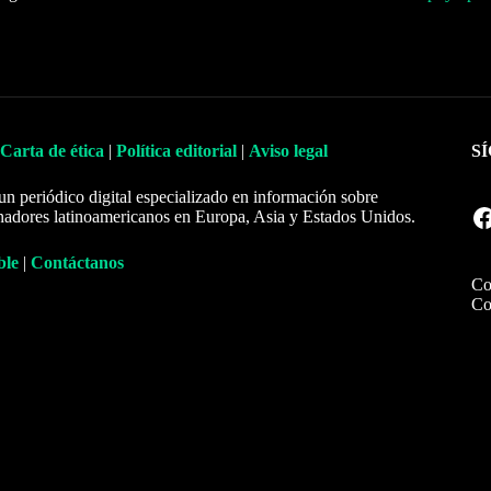
Carta de ética
|
Política editorial
|
Aviso legal
S
un periódico digital especializado en información sobre
Facebook
nadores latinoamericanos en Europa, Asia y Estados Unidos.
ble
|
Contáctanos
Co
Co