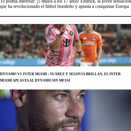
Te podría interesar:
¡5 títulos a los 17 años! Endrick, la joven sensación
que ha revolucionado el fútbol brasileño y apunta a conquistar Europa
DYNAMO VS INTER MIAMI : SUÁREZ Y SEGOVIA BRILLAN, EL INTER
MIAMI APLASTA AL DYNAMO SIN MESSI