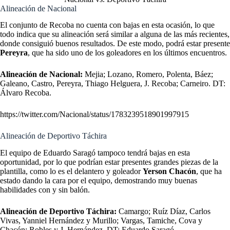
Alineación de Nacional
El conjunto de Recoba no cuenta con bajas en esta ocasión, lo que
todo indica que su alineación será similar a alguna de las más recientes,
donde consiguió buenos resultados. De este modo, podrá estar presente
Pereyra
, que ha sido uno de los goleadores en los últimos encuentros.
Alineación de Nacional:
Mejia; Lozano, Romero, Polenta, Báez;
Galeano, Castro, Pereyra, Thiago Helguera, J. Recoba; Carneiro. DT:
Álvaro Recoba.
https://twitter.com/Nacional/status/1783239518901997915
Alineación de Deportivo Táchira
El equipo de Eduardo Saragó tampoco tendrá bajas en esta
oportunidad, por lo que podrían estar presentes grandes piezas de la
plantilla, como lo es el delantero y goleador
Yerson Chacón
, que ha
estado dando la cara por el equipo, demostrando muy buenas
habilidades con y sin balón.
Alineación de Deportivo Táchira:
Camargo; Ruíz Díaz, Carlos
Vivas, Yanniel Hernández y Murillo; Vargas, Tamiche, Cova y
Chacón; Robles y J. Hernández. DT: Eduardo Saragó.