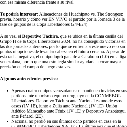
con esa misma diferencia frente a su rival.
Te podría interesar:
Alineaciones de Huachipato vs. The Strongest:
previa, horario y cómo ver EN VIVO el partido por la Jornada 3 de la
fase de grupos de la Copa Libertadores (24/4/24)
A su vez, el
Deportivo Táchira
, que se ubica en la última casilla del
Grupo H de la Copa Libertadores 2024, no ha conseguido victorias en
las dos jornadas anteriores, por lo que se enfrenta a este nuevo reto sin
puntos ni opciones de levantar cabeza en el futuro cercano. A pesar de
esta racha negativa, el equipo logró ganarle a Carabobo (1-0) en la liga
venezolana, por lo que una estrategia similar ayudaría a crear mayor
precisión en el campo de juego esta vez.
Algunos antecedentes previos:
Apenas cuatro equipos venezolanos se mantienen invictos en sus
partidos ante un mismo equipo uruguayo en la CONMEBOL
Libertadores. Deportivo Táchira ante Nacional es uno de esos
casos (1V 1E), junto a Zulia ante Nacional (1V 1E), Unión
Atlético Maracaibo ante Fénix (1V 1E) y Deportivo Anzoátegui
ante Peñarol (2E).
Nacional no perdió en sus últimos ocho partidos en casa en la
CONMEBOL Libertadores (6V 2E). La última vez que el Bolso