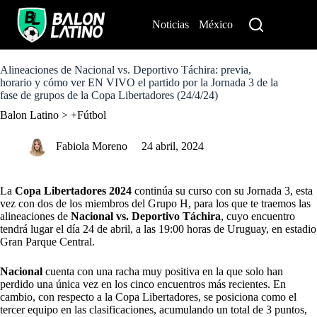
S
k
Noticias
México
Perú
i
p
t
o
Alineaciones de Nacional vs. Deportivo Táchira: previa,
c
horario y cómo ver EN VIVO el partido por la Jornada 3 de la
o
fase de grupos de la Copa Libertadores (24/4/24)
n
Balon Latino
>
+Fútbol
t
e
n
Fabiola Moreno
24 abril, 2024
t
La
Copa Libertadores 2024
continúa su curso con su Jornada 3, esta
vez con dos de los miembros del Grupo H, para los que te traemos las
alineaciones de
Nacional vs. Deportivo Táchira
, cuyo encuentro
tendrá lugar el día 24 de abril, a las 19:00 horas de
Uruguay
, en estadio
Gran Parque Central.
Nacional
cuenta con una racha muy positiva en la que solo han
perdido una única vez en los cinco encuentros más recientes. En
cambio, con respecto a la Copa Libertadores, se posiciona como el
tercer equipo en las clasificaciones, acumulando un total de 3 puntos,