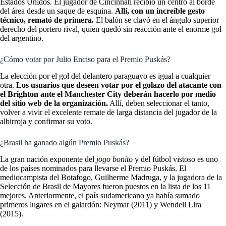
Estados Unidos. El jugador de Cincinnati recibió un centro al borde
del área desde un saque de esquina.
Allí, con un increíble gesto
técnico, remató de primera.
El balón se clavó en el ángulo superior
derecho del portero rival, quien quedó sin reacción ante el enorme gol
del argentino.
¿Cómo votar por Julio Enciso para el Premio Puskás?
La elección por el gol del delantero paraguayo es igual a cualquier
otra.
Los usuarios que deseen votar por el golazo del atacante con
el Brighton ante el Manchester City deberán hacerlo por medio
del sitio web de la organización.
Allí, deben seleccionar el tanto,
volver a vivir el excelente remate de larga distancia del jugador de la
albirroja y confirmar su voto.
¿Brasil ha ganado algún Premio Puskás?
La gran nación exponente del
jogo bonito
y del fútbol vistoso es uno
de los países nominados para llevarse el Premio Puskás. El
mediocampista del Botafogo, Guilherme Madruga, y la jugadora de la
Selección de Brasil de Mayores fueron puestos en la lista de los 11
mejores. Anteriormente, el país sudamericano ya había sumado
primeros lugares en el galardón: Neymar (2011) y Wendell Lira
(2015).