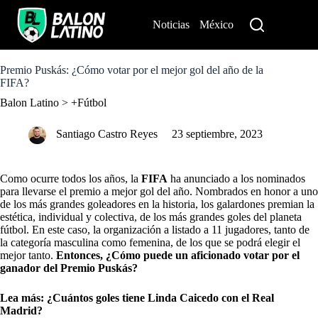
S
k
Noticias
México
Perú
i
p
t
o
Premio Puskás: ¿Cómo votar por el mejor gol del año de la
c
FIFA?
o
Balon Latino
>
+Fútbol
n
t
e
Santiago Castro Reyes
23 septiembre, 2023
n
t
Como ocurre todos los años, la
FIFA
ha anunciado a los nominados
para llevarse el premio a mejor gol del año. Nombrados en honor a uno
de los más grandes goleadores en la historia, los galardones premian la
estética, individual y colectiva, de los más grandes goles del planeta
fútbol. En este caso, la organización a listado a 11 jugadores, tanto de
la categoría masculina como femenina, de los que se podrá elegir el
mejor tanto.
Entonces, ¿Cómo puede un aficionado votar por el
ganador del Premio Puskás?
Lea más:
¿Cuántos goles tiene Linda Caicedo con el Real
Madrid?