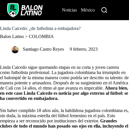
S
k
Noticias
México
Perú
i
p
t
o
Linda Caicedo: ¿de futbolista a embajadora?
c
Balon Latino
>
COLOMBIA
o
n
t
Santiago Castro Reyes
9 febrero, 2023
e
n
t
Linda Caicedo sigue quemando etapas en su corta y joven carrera
como futbolista profesional. La jugadora colombiana ha irrumpido en
el balompié de la misma manera como podría ser descrito su talento: de
manera potente y arrasadora. Después de su surgimiento en el América
de Cali con 14 años, el ritmo al que avanza es impecable.
Ahora bien,
en este caso Linda Caicedo es noticia por algo externo al fútbol: se
ha convertido en embajadora.
Sin haber cumplido 18 años aún, la habilidosa jugadora colombiana es,
sin duda, la máxima estrella del fútbol femenino en el país. Esto
empieza a ser reconocido por instituciones del exterior.
Grandes
clubes de todo el mundo han posado sus ojos en ella, incluyendo el