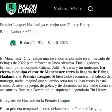
S
k
Noticias
México
Perú
i
p
t
o
Premier League: Haaland ya es mejor que Thierry Henry
c
Balon Latino
>
+Fútbol
o
n
t
Redacción BL
8 abril, 2023
e
n
t
El Manchester City realizó una inversión importante en el mercado de
fichajes de 2022 para reforzar su línea ofensiva. Dos jugadores
firmaron por el conjunto
Citizen
: Julián Álvarez y un
androide.
En
efecto, el equipo celeste de Manchester cerró la llegada de Erling
Haaland a la Premier League.
Si bien todos reconocían el talento del
noruego, nadie imaginó que su arribo sería tan exitoso como lo está
siendo. A nivel de juego, de goles, y de dominio, no hay nadie como el
atacante ex Borussia Dortmund, ni siquiera el legendario
Titi
Henry.
El registro de Haaland en la Premier League
En su primera temporada, como delantero en la Premier League,