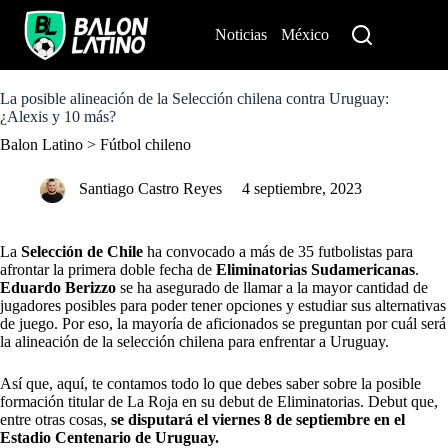
S
k
Noticias
México
Perú
i
p
t
o
La posible alineación de la Selección chilena contra Uruguay:
c
¿Alexis y 10 más?
o
Balon Latino
>
Fútbol chileno
n
t
e
Santiago Castro Reyes
4 septiembre, 2023
n
t
La
Selección de Chile
ha
convocado a más de 35 futbolistas
para
afrontar la primera doble fecha de
Eliminatorias Sudamericanas
.
Eduardo Berizzo
se ha asegurado de llamar a la mayor cantidad de
jugadores posibles para poder tener opciones y estudiar sus alternativas
de juego. Por eso, la mayoría de aficionados se preguntan por cuál será
la alineación de la selección chilena para enfrentar a Uruguay.
Así que, aquí, te contamos todo lo que debes saber sobre la posible
formación titular de La Roja en su debut de Eliminatorias. Debut que,
entre otras cosas,
se disputará
el viernes 8 de septiembre en el
Estadio Centenario de Uruguay.