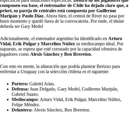
específicos para situaciones específicas.
Dentro de los jugadores que
componen esa base, el entrenador de Chile ha dejado claro que, a
priori, su pareja de centrales está compuesta por Guillermo
Maripán y Paulo Díaz
. Ahora bien, el central de River no pasa por
buen momento y quedó fuera de la convocatoria. Por ende, el titular
debería ser Gary Medel
Adicionalmente, el entrenador argentino ha identificado en
Arturo
Vidal, Erik Pulgar y Marcelino Núñez
su mediocampo ideal. Por
supuesto, se espera que esté coronado por la capacidad ofensiva de
jugadores como
Alexis Sánchez y Ben Brereton
.
Con esto en mente, la alineación que podría plantear Berizzo para
enfrentar a Uruguay con la selección chilena es el siguiente:
Portero:
Gabriel Arias.
Defensa:
Juan Delgado, Gary Medel, Guillermo Maripán,
Gabriel Suazo.
Mediocampo:
Arturo Vidal, Erik Pulgar, Marcelino Núñez,
Felipe Méndez.
Delantera:
Alexis Sánchez, Ben Brereton.