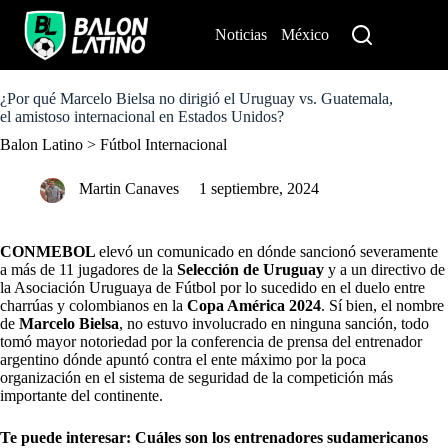
S
k
Noticias
México
Perú
i
p
t
o
¿Por qué Marcelo Bielsa no dirigió el Uruguay vs. Guatemala,
c
el amistoso internacional en Estados Unidos?
o
Balon Latino
>
Fútbol Internacional
n
t
e
Martin Canaves
1 septiembre, 2024
n
t
CONMEBOL
elevó un comunicado en dónde sancionó severamente
a más de 11 jugadores de la
Selección de Uruguay
y a un directivo de
la Asociación Uruguaya de Fútbol por lo sucedido en el duelo entre
charrúas y colombianos en la
Copa América 2024
. Sí bien, el nombre
de
Marcelo Bielsa
, no estuvo involucrado en ninguna sanción, todo
tomó mayor notoriedad por la conferencia de prensa del entrenador
argentino dónde apuntó contra el ente máximo por la poca
organización en el sistema de seguridad de la competición más
importante del continente.
Te puede interesar: Cuáles son los entrenadores sudamericanos