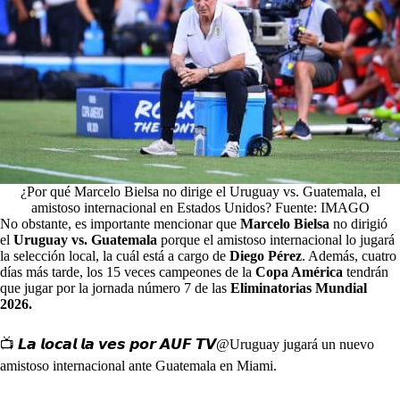
¿Por qué Marcelo Bielsa no dirige el Uruguay vs. Guatemala, el
amistoso internacional en Estados Unidos? Fuente: IMAGO
No obstante, es importante mencionar que
Marcelo Bielsa
no dirigió
el
Uruguay vs. Guatemala
porque el amistoso internacional lo jugará
la selección local, la cuál está a cargo de
Diego Pérez
. Además, cuatro
días más tarde, los 15 veces campeones de la
Copa América
tendrán
que jugar por la jornada número 7 de las
Eliminatorias Mundial
2026.
📺 𝙇𝙖 𝙡𝙤𝙘𝙖𝙡 𝙡𝙖 𝙫𝙚𝙨 𝙥𝙤𝙧 𝘼𝙐𝙁 𝙏𝙑
@Uruguay
jugará un nuevo
amistoso internacional ante Guatemala en Miami.