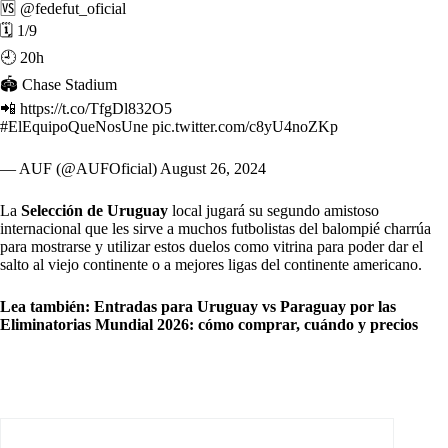
🆚
@fedefut_oficial
🗓️ 1/9
🕘 20h
🏟️ Chase Stadium
📲
https://t.co/TfgDl832O5
#ElEquipoQueNosUne
pic.twitter.com/c8yU4noZKp
— AUF (@AUFOficial)
August 26, 2024
La
Selección de Uruguay
local jugará su segundo amistoso
internacional que les sirve a muchos futbolistas del balompié charrúa
para mostrarse y utilizar estos duelos como vitrina para poder dar el
salto al viejo continente o a mejores ligas del continente americano.
Lea también:
Entradas para Uruguay vs Paraguay por las
Eliminatorias Mundial 2026: cómo comprar, cuándo y precios