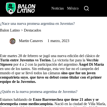
S
k
Noticias
México
Perú
i
p
t
o
¿Nace una nueva promesa argentina en Juventus?
c
Balon Latino
>
Destacados
o
n
t
Martin Canaves
1 marzo, 2023
e
n
t
Este martes 28 de febrero se jugó una nueva edición del clásico de
Turín entre Juventus vs Torino.
La victoria fue para la
Vecchia
Signora
por 4 a 2 con la participación del argentino
Ángel Di María
en uno de los tantos. Sin embargo, esta vez fue no el campeón del
mundo el que se llevó todos las cámaras
sino que fue un joven
compatriota suyo
,
que tuvo
su debut como titular con el primer
equipo de la Juventus.
¿Quién es la nueva promesa argentina de Juventus?
Estamos hablando de
Enzo Barrenechea que tiene 21 años y se
desempeña como mediocampista.
Nació en la ciudad de Villa María,