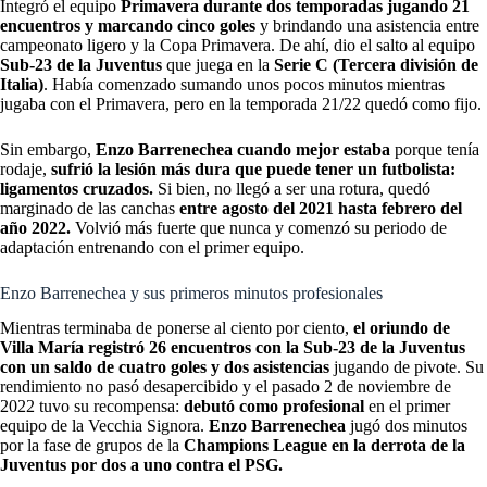
Integró el equipo
Primavera durante dos temporadas jugando 21
encuentros y marcando cinco goles
y brindando una asistencia entre
campeonato ligero y la Copa Primavera. De ahí, dio el salto al equipo
Sub-23 de la Juventus
que juega en la
Serie C (Tercera división de
Italia)
. Había comenzado sumando unos pocos minutos mientras
jugaba con el Primavera, pero en la temporada 21/22 quedó como fijo.
Sin embargo,
Enzo Barrenechea cuando mejor estaba
porque tenía
rodaje,
sufrió la lesión más dura que puede tener un futbolista:
ligamentos cruzados.
Si bien, no llegó a ser una rotura, quedó
marginado de las canchas
entre agosto del 2021 hasta febrero del
año 2022.
Volvió más fuerte que nunca y comenzó su periodo de
adaptación entrenando con el primer equipo.
Enzo Barrenechea y sus primeros minutos profesionales
Mientras terminaba de ponerse al ciento por ciento,
el oriundo de
Villa María registró 26 encuentros con la Sub-23 de la Juventus
con un saldo de cuatro goles y dos asistencias
jugando de pivote. Su
rendimiento no pasó desapercibido y el pasado 2 de noviembre de
2022 tuvo su recompensa:
debutó como profesional
en el primer
equipo de la Vecchia Signora.
Enzo Barrenechea
jugó dos minutos
por la fase de grupos de la
Champions League en la derrota de la
Juventus por dos a uno contra el PSG.