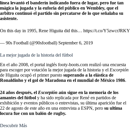
línea levantó el banderín indicando fuera de lugar,
pero fue tan
mágica la jugada y la euforia del público en Wembley, que el
arbitro continuó el partido sin percatarse de lo que señalaba su
asistente.
On this day in 1995, Rene Higuita did this…
https://t.co/Y5zwcrJRKY
— 90s Football (@90sfootball)
September 6, 2019
La mejor jugada de la historia del fútbol
En el año 2008, el portal inglés footy-boots.com realizó una encuesta
para escoger por votación la mejor jugada de la historia y
el
Escorpión
de Higuita ocupó el primer puesto
superando a la elástica de
Ronaldinho
y el gol de Maradona en el mundial de México 1986
.
24 años después, el
Escorpión
aún sigue en la memoria de los
amantes del fútbol
y ha sido replicada por René en partidos de
exhibición y eventos públicos o entrevistas, su última aparición fue el
22 de agosto de este año en una entrevista a ESPN, pero
su ultima
locura fue con un balón de rugby.
Descubrir Más