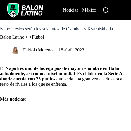
S
k
Noticias
México
Perú
i
p
t
o
Napoli: estos serán los sustitutos de Osimhen y Kvaratskhelia
c
Balon Latino
>
+Fútbol
o
n
t
Fabiola Moreno
18 abril, 2023
e
n
t
El Napoli es uno de los equipos de mayor renombre en Italia
actualmente, así como a nivel mundial
. Es el
líder en la Serie A,
donde cuenta con 75 puntos
que le da una gran ventaja de cara al
resto de rivales a los que se enfrenta.
Más noticias:
OFICIAL: Posibles alineaciones Napoli vs Milan (18/04) Champions
League
Napoli: Aún no ganaron el “Scudetto”, pero ya organizaron la fiesta