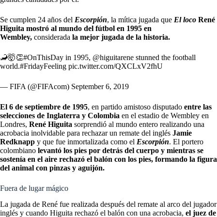
Se cumplen 24 años del
Escorpión
, la mítica jugada que
El loco
René
Higuita mostró al mundo del fútbol en 1995 en
Wembley,
considerada
la mejor jugada de la historia.
🦂🤯👏
#OnThisDay
in 1995,
@higuitarene
stunned the football
world.
#FridayFeeling
pic.twitter.com/QXCLxV2fhU
— FIFA (@FIFAcom)
September 6, 2019
El 6 de septiembre de 1995
, en partido amistoso disputado
entre las
selecciones de Inglaterra y Colombia
en el estadio de Wembley en
Londres,
René Higuita
sorprendió al mundo entero realizando una
acrobacia inolvidable para rechazar un remate del inglés
Jamie
Redknapp
y que fue inmortalizada como el
Escorpión
. El portero
colombiano
levantó los pies por detrás del cuerpo y mientras se
sostenía en el aire rechazó el balón con los pies, formando la figura
del animal con pinzas y aguijón.
Fuera de lugar mágico
La jugada de René fue realizada después del remate al arco del jugador
inglés y cuando Higuita rechazó el balón con una acrobacia,
el juez de