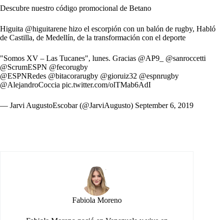
Descubre nuestro
código promocional de Betano
Higuita
@higuitarene
hizo el escorpión con un balón de rugby, Habló
de Castilla, de Medellín, de la transformación con el deporte
"Somos XV – Las Tucanes", lunes. Gracias
@AP9_
@sanroccetti
@ScrumESPN
@fecorugby
@ESPNRedes
@bitacorarugby
@gioruiz32
@espnrugby
@AlejandroCoccia
pic.twitter.com/olTMab6AdI
— Jarvi AugustoEscobar (@JarviAugusto)
September 6, 2019
Fabiola Moreno