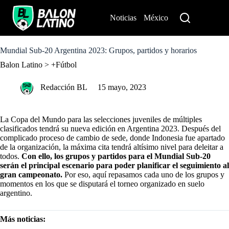
S
k
Noticias
México
Perú
i
p
t
o
Mundial Sub-20 Argentina 2023: Grupos, partidos y horarios
c
Balon Latino
>
+Fútbol
o
n
t
Redacción BL
15 mayo, 2023
e
n
t
La Copa del Mundo para las selecciones juveniles de múltiples
clasificados tendrá su nueva edición en Argentina 2023. Después del
complicado proceso de cambio de sede, donde Indonesia fue apartado
de la organización, la máxima cita tendrá altísimo nivel para deleitar a
todos.
Con ello, los grupos y partidos para el Mundial Sub-20
serán el principal escenario para poder planificar el seguimiento al
gran campeonato.
Por eso, aquí repasamos cada uno de los grupos y
momentos en los que se disputará el torneo organizado en suelo
argentino.
Más noticias: