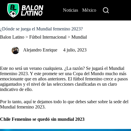
S
k
Noticias
México
Perú
i
p
t
o
¿Dónde se juega el Mundial femenino 2023?
c
Balon Latino
>
Fútbol Internacional
>
Mundial
o
n
t
Alejandro Enrique
4 julio, 2023
e
n
t
Este no será un verano cualquiera. ¿La razón? Se jugará el Mundial
femenino 2023. Y este promete ser una Copa del Mundo mucho más
emocionante que en años anteriores. El fútbol femenino crece a pasos
agigantados y el nivel de las selecciones clasificadas es un claro
indicativo de ello.
Por lo tanto, aquí te dejamos todo lo que debes saber sobre la sede del
Mundial femenino 2023.
Chile Femenino se quedó sin mundial 2023