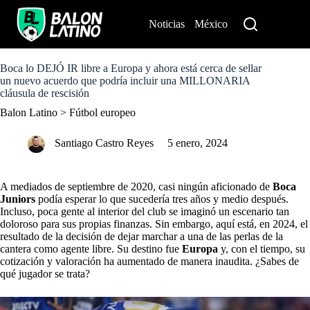
S
k
Noticias
México
Perú
i
p
t
o
Boca lo DEJÓ IR libre a Europa y ahora está cerca de sellar
c
un nuevo acuerdo que podría incluir una MILLONARIA
o
cláusula de rescisión
n
Balon Latino
>
Fútbol europeo
t
e
n
Santiago Castro Reyes
5 enero, 2024
t
A mediados de septiembre de 2020, casi ningún aficionado de
Boca
Juniors
podía esperar lo que sucedería tres años y medio después.
Incluso, poca gente al interior del club se imaginó un escenario tan
doloroso para sus propias finanzas. Sin embargo, aquí está, en 2024, el
resultado de la decisión de dejar marchar a una de las perlas de la
cantera como agente libre. Su destino fue
Europa
y, con el tiempo, su
cotización y valoración ha aumentado de manera inaudita. ¿Sabes de
qué jugador se trata?