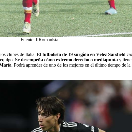
Fuente: IIRomanista
ios clubes de Italia.
El futbolista de 19 surgido en Vélez Sarsfield
cad
 equipo.
Se desempeña cómo extremo derecho o mediapunta
y tiene
 María
. Podrá aprender de uno de los mejores en el último tiempo de l