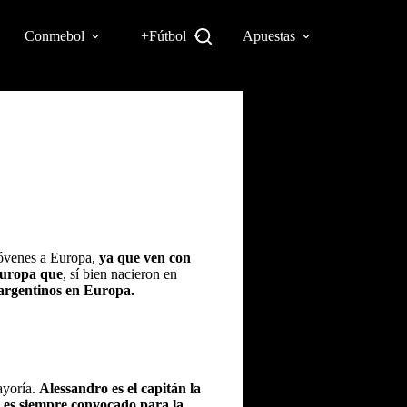
Conmebol
+Fútbol
Apuestas
jóvenes a Europa,
ya que ven con
Europa que
, sí bien nacieron en
 argentinos en Europa.
ayoría.
Alessandro es el capitán la
,
es siempre convocado para la