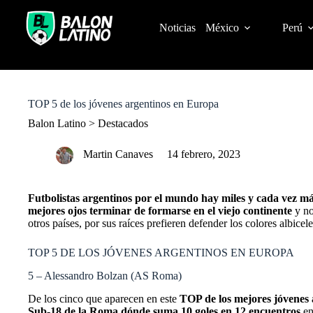
S
k
Noticias
México
Perú
i
p
t
o
c
o
TOP 5 de los jóvenes argentinos en Europa
n
t
Balon Latino
>
Destacados
e
n
Martin Canaves
14 febrero, 2023
t
Futbolistas argentinos por el mundo hay miles y cada vez má
mejores ojos terminar de formarse en el viejo continente
y no
otros países, por sus raíces prefieren defender los colores albicel
TOP 5 DE LOS JÓVENES ARGENTINOS EN EUROPA
5 – Alessandro Bolzan (AS Roma)
De los cinco que aparecen en este
TOP de los mejores jóvenes
Sub-18 de la Roma dónde suma 10 goles en 12 encuentros
en