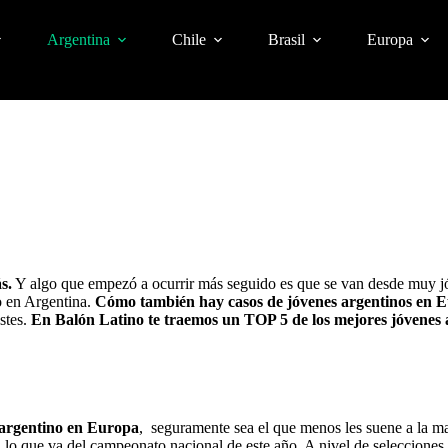
Argentina
Chile
Brasil
Europa
s.
Y algo que empezó a ocurrir más seguido es que se van desde muy 
 en Argentina.
Cómo también hay casos de jóvenes argentinos en 
estes.
En Balón Latino te traemos un TOP 5 de los mejores jóvenes
 argentino en Europa
, seguramente sea el que menos les suene a la m
 lo que va del campeonato nacional de este año. A nivel de selecciones