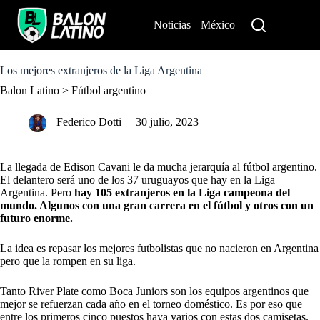
S
k
Noticias
México
Perú
i
p
t
o
Los mejores extranjeros de la Liga Argentina
c
Balon Latino
>
Fútbol argentino
o
n
t
Federico Dotti
30 julio, 2023
e
n
t
La llegada de Edison Cavani le da mucha jerarquía al fútbol argentino.
El delantero será uno de los 37 uruguayos que hay en la Liga
Argentina. Pero
hay 105 extranjeros en la Liga campeona del
mundo. Algunos con una gran carrera en el fútbol y otros con un
futuro enorme.
La idea es repasar los mejores futbolistas que no nacieron en Argentina
pero que la rompen en su liga.
Tanto
River Plate
como
Boca Juniors
son los equipos argentinos que
mejor se refuerzan cada año en el torneo doméstico. Es por eso que
entre los primeros cinco puestos haya varios con estas dos camisetas.