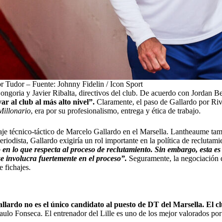
r Tudor – Fuente: Johnny Fidelin / Icon Sport
ngoria y Javier Ribalta, directivos del club. De acuerdo con Jordan Be
var al club al más alto nivel”.
Claramente, el paso de Gallardo por Rive
Millonario
, era por su profesionalismo, entrega y ética de trabajo.
ncaje técnico-táctico de Marcelo Gallardo en el Marsella. Lantheaume ta
iodista, Gallardo exigiría un rol importante en la política de reclutamie
en lo que respecta al proceso de reclutamiento. Sin embargo, esta es
e involucra fuertemente en el proceso”.
Seguramente, la negociación d
e fichajes
.
lardo no es el único candidato al puesto de DT del Marsella. El clu
Paulo Fonseca.
El entrenador del Lille es uno de los mejor valorados por 