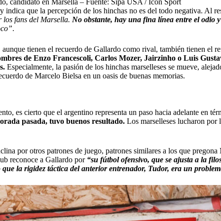
o, candidato en Marsella – Fuente: Sipa USA / Icon Sport
y indica que la percepción de los hinchas no es del todo negativa. Al r
r los fans del Marsella.
No obstante, hay una fina línea entre el odio y
oco”
.
o, aunque tienen el recuerdo de Gallardo como rival, también tienen el
bres de Enzo Francescoli, Carlos Mozer, Jairzinho o Luis Gustav
és.
Especialmente, la pasión de los hinchas marselleses se mueve, alejado 
 recuerdo de Marcelo Bielsa en un oasis de buenas memorias.
ento, es cierto que el argentino representa un paso hacia adelante en té
porada pasada, tuvo buenos resultado.
Los marselleses lucharon por 
clina por otros patrones de juego,
patrones similares a los que pregona
lub reconoce a Gallardo por
“su fútbol ofensivo, que se ajusta a la fi
que la rigidez táctica del anterior entrenador, Tudor, era un problem