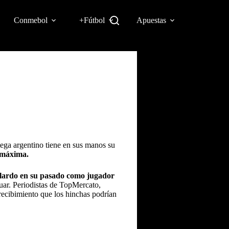
Conmebol
+Fútbol
Apuestas
tega argentino tiene en sus manos su
 máxima.
llardo en su pasado como jugador
uar
.
Periodistas de TopMercato
,
recibimiento que los hinchas podrían