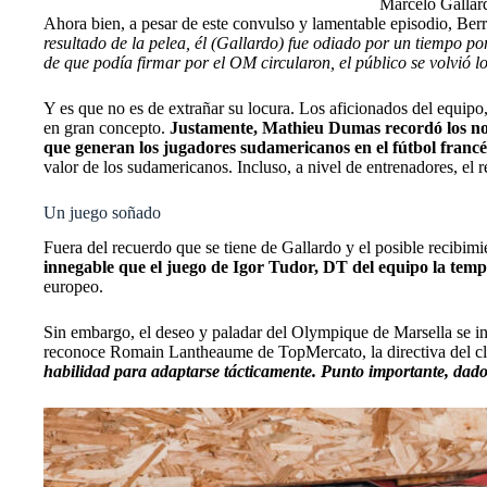
Marcelo Gallard
Ahora bien, a pesar de este convulso y lamentable episodio, Berr
resultado de la pelea, él (Gallardo) fue odiado por un tiempo po
de que podía firmar por el OM circularon, el público se volvió l
Y es que no es de extrañar su locura. Los aficionados del equip
en gran concepto.
Justamente, Mathieu Dumas recordó los nom
que generan los jugadores sudamericanos en el fútbol franc
valor de los sudamericanos. Incluso, a nivel de entrenadores, el
Un juego soñado
Fuera del recuerdo que se tiene de Gallardo y el posible recibimi
innegable que el juego de Igor Tudor, DT del equipo la tem
europeo.
Sin embargo, el deseo y paladar del Olympique de Marsella se in
reconoce Romain Lantheaume de TopMercato, la directiva del c
habilidad para adaptarse tácticamente. Punto importante, dado 