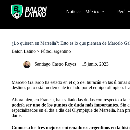
S
k
Noticias
México
Perú
i
p
t
o
c
o
¿Lo quieren en Marsella?: Esto es lo que piensan de Marcelo Ga
n
t
Balon Latino
>
Fútbol argentino
e
n
Santiago Castro Reyes
15 junio, 2023
t
Marcelo Gallardo
ha estado en el ojo del huracán en las últimas 
destino, pero está fuertemente tentado por el equipo olímpico.
La
Ahora bien, en Francia, han saltado las dudas con respecto a la 
podría ser uno de los puntos de duda más importantes.
Sin e
especializados en el día a día del Olympique de Marsella, han pr
darle.
Conoce a los tres mejores entrenadores argentinos en la histo