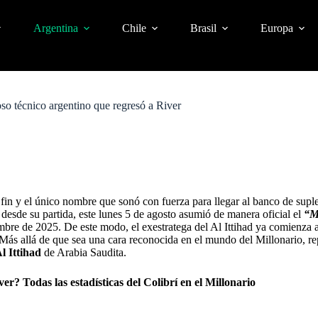
Argentina
Chile
Brasil
Europa
toso técnico argentino que regresó a River
 fin y el único nombre que sonó con fuerza para llegar al banco de supl
esde su partida, este lunes 5 de agosto asumió de manera oficial el
“M
embre de 2025. De este modo, el exestratega del Al Ittihad ya comienza a 
 Más allá de que sea una cara reconocida en el mundo del Millonario, 
l Ittihad
de Arabia Saudita.
er? Todas las estadísticas del Colibrí en el Millonario