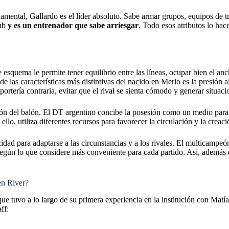
amental, Gallardo es el líder absoluto. Sabe armar grupos, equipos de tr
lub
y es un entrenador que sabe arriesgar
. Todo esos atributos lo ha
 esquema le permite tener equilibrio entre las líneas, ocupar bien el an
 las características más distintivas del nacido en Merlo es la presión al
 portería contraria, evitar que el rival se sienta cómodo y generar situaci
sesión del balón. El DT argentino concibe la posesión como un medio par
a ello, utiliza diferentes recursos para favorecer la circulación y la creac
idad para adaptarse a las circunstancias y a los rivales. El multicampe
egún lo que considere más conveniente para cada partido. Así, además d
en River?
ue tuvo a lo largo de su primera experiencia en la institución con Ma
ff: