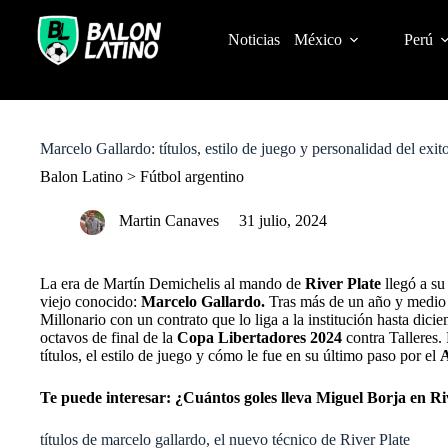
S
k
Noticias
México
Perú
i
p
t
o
c
o
Marcelo Gallardo: títulos, estilo de juego y personalidad del exi
n
t
Balon Latino
>
Fútbol argentino
e
n
Martin Canaves
31 julio, 2024
t
La era de Martín Demichelis al mando de
River Plate
llegó a su
viejo conocido:
Marcelo Gallardo.
Tras más de un año y medio d
Millonario con un contrato que lo liga a la institución hasta dici
octavos de final de la
Copa Libertadores 2024
contra Talleres.
títulos, el estilo de juego y cómo le fue en su último paso por el
A
Te puede interesar:
¿Cuántos goles lleva Miguel Borja en Riv
títulos de marcelo gallardo, el nuevo técnico de River Plate