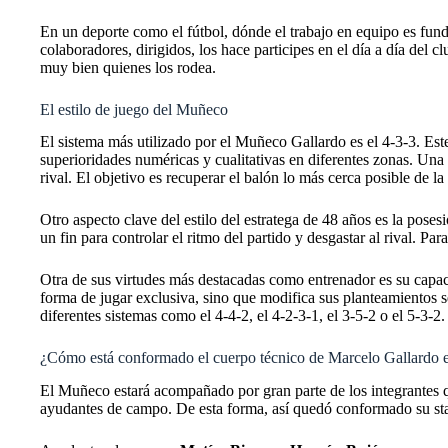
En un deporte como el fútbol, dónde el trabajo en equipo es fund
colaboradores, dirigidos, los hace participes en el día a día del c
muy bien quienes los rodea.
El estilo de juego del Muñeco
El sistema más utilizado por el Muñeco Gallardo es el 4-3-3. Este
superioridades numéricas y cualitativas en diferentes zonas. Una de
rival. El objetivo es recuperar el balón lo más cerca posible de la
Otro aspecto clave del estilo del estratega de 48 años es la po
un fin para controlar el ritmo del partido y desgastar al rival. Par
Otra de sus virtudes más destacadas como entrenador es su capac
forma de jugar exclusiva, sino que modifica sus planteamientos s
diferentes sistemas como el 4-4-2, el 4-2-3-1, el 3-5-2 o el 5-3-2.
¿Cómo está conformado el cuerpo técnico de Marcelo Gallardo 
El Muñeco estará acompañado por gran parte de los integrantes q
ayudantes de campo. De esta forma, así quedó conformado su sta