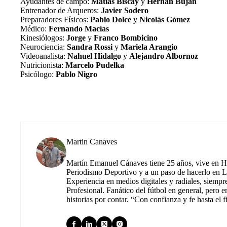
Ayudantes de campo:
Matías
Biscay
y
Hernán Buján
Entrenador de Arqueros:
Javier Sodero
Preparadores Físicos:
Pablo Dolce
y
Nicolás Gómez
Médico:
Fernando Macías
Kinesiólogos:
Jorge
y
Franco Bombicino
Neurociencia:
Sandra Rossi
y
Mariela Arangio
Videoanalista:
Nahuel Hidalgo
y
Alejandro Albornoz
Nutricionista:
Marcelo Pudelka
Psicólogo:
Pablo Nigro
Martin Canaves
Martín Emanuel Cánaves tiene 25 años, vive en Hu
Periodismo Deportivo y a un paso de hacerlo en L
Experiencia en medios digitales y radiales, siempr
Profesional. Fanático del fútbol en general, pero e
historias por contar. “Con confianza y fe hasta el f