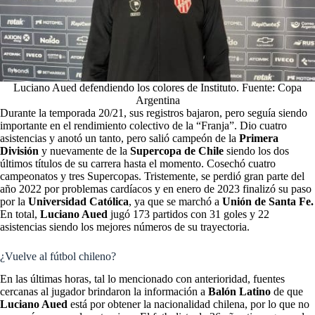
Luciano Aued defendiendo los colores de Instituto. Fuente: Copa
Argentina
Durante la temporada 20/21, sus registros bajaron, pero seguía siendo
importante en el rendimiento colectivo de la “Franja”. Dio cuatro
asistencias y anotó un tanto, pero salió campeón de la
Primera
División
y nuevamente de la
Supercopa de Chile
siendo los dos
últimos títulos de su carrera hasta el momento. Cosechó cuatro
campeonatos y tres Supercopas. Tristemente, se perdió gran parte del
año 2022 por problemas cardíacos y en enero de 2023 finalizó su paso
por la
Universidad Católica
, ya que se marchó a
Unión de Santa Fe.
En total,
Luciano Aued
jugó 173 partidos con 31 goles y 22
asistencias siendo los mejores números de su trayectoria.
¿Vuelve al fútbol chileno?
En las últimas horas, tal lo mencionado con anterioridad, fuentes
cercanas al jugador brindaron la información a
Balón Latino
de que
Luciano Aued
está por obtener la nacionalidad chilena, por lo que no