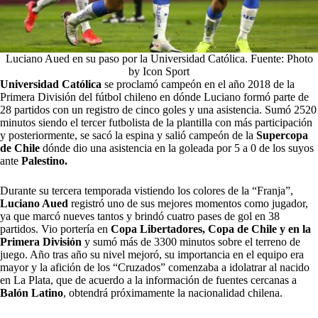
Luciano Aued en su paso por la Universidad Católica. Fuente: Photo
by Icon Sport
Universidad Católica
se proclamó campeón en el año 2018 de la
Primera División del fútbol chileno en dónde Luciano formó parte de
28 partidos con un registro de cinco goles y una asistencia. Sumó 2520
minutos siendo el tercer futbolista de la plantilla con más participación
y posteriormente, se sacó la espina y salió campeón de la
Supercopa
de Chile
dónde dio una asistencia en la goleada por 5 a 0 de los suyos
ante
Palestino.
Durante su tercera temporada vistiendo los colores de la “Franja”,
Luciano Aued
registró uno de sus mejores momentos como jugador,
ya que marcó nueves tantos y brindó cuatro pases de gol en 38
partidos. Vio portería en
Copa Libertadores, Copa de Chile y en la
Primera División
y sumó más de 3300 minutos sobre el terreno de
juego. Año tras año su nivel mejoró, su importancia en el equipo era
mayor y la afición de los “Cruzados” comenzaba a idolatrar al nacido
en La Plata, que de acuerdo a la información de fuentes cercanas a
Balón Latino
, obtendrá próximamente la nacionalidad chilena.