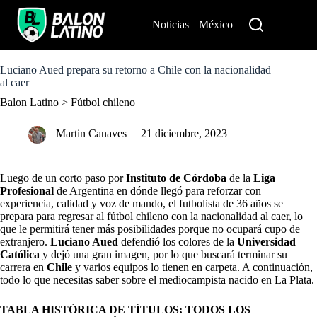
S
k
Noticias
México
Perú
i
p
t
o
Luciano Aued prepara su retorno a Chile con la nacionalidad
c
al caer
o
Balon Latino
>
Fútbol chileno
n
t
e
Martin Canaves
21 diciembre, 2023
n
t
Luego de un corto paso por
Instituto de Córdoba
de la
Liga
Profesional
de Argentina en dónde llegó para reforzar con
experiencia, calidad y voz de mando, el futbolista de 36 años se
prepara para regresar al fútbol chileno con la nacionalidad al caer, lo
que le permitirá tener más posibilidades porque no ocupará cupo de
extranjero.
Luciano Aued
defendió los colores de la
Universidad
Católica
y dejó una gran imagen, por lo que buscará terminar su
carrera en
Chile
y varios equipos lo tienen en carpeta. A continuación,
todo lo que necesitas saber sobre el mediocampista nacido en La Plata.
TABLA HISTÓRICA DE TÍTULOS: TODOS LOS