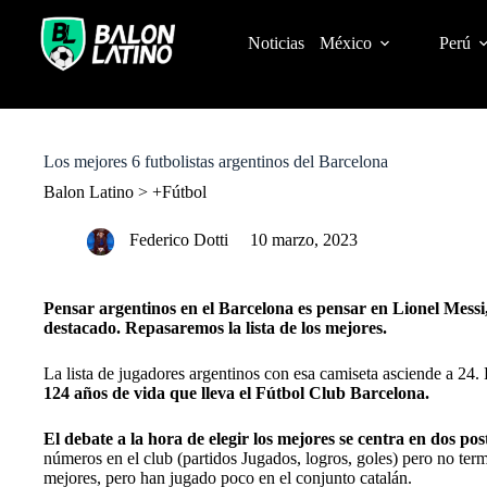
S
k
Noticias
México
Perú
i
p
t
o
c
o
Los mejores 6 futbolistas argentinos del Barcelona
n
t
Balon Latino
>
+Fútbol
e
n
Federico Dotti
10 marzo, 2023
t
Pensar argentinos en el Barcelona es pensar en Lionel Messi,
destacado. Repasaremos la lista de los mejores.
La lista de jugadores argentinos con esa camiseta asciende a 24
124 años de vida que lleva el
Fútbol Club Barcelona
.
El debate a la hora de elegir los mejores se centra en dos pos
números en el club (partidos Jugados, logros, goles) pero no term
mejores, pero han jugado poco en el conjunto catalán.