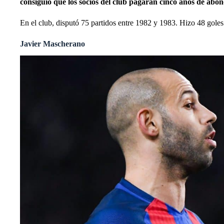
consiguió que los socios del club pagaran cinco años de abo
En el club, disputó 75 partidos entre 1982 y 1983. Hizo 48 goles
Javier Mascherano