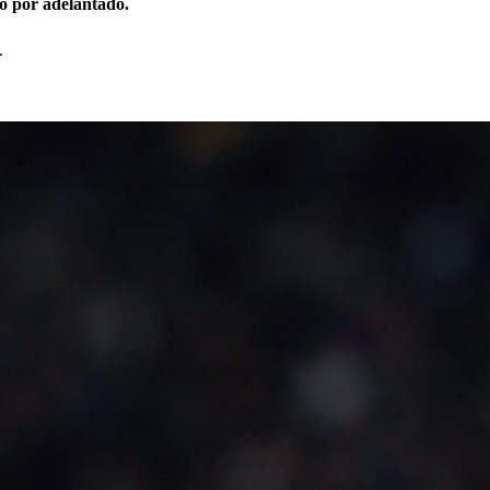
no por adelantado.
.