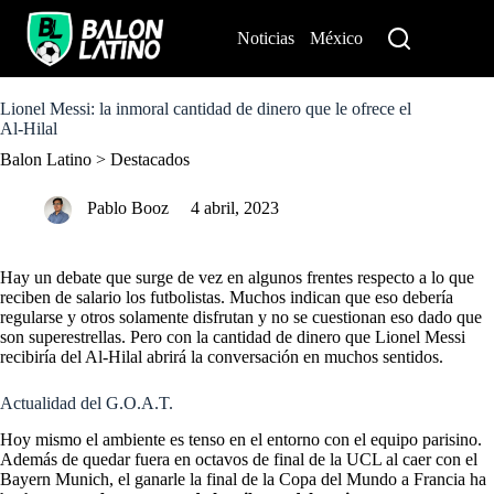
S
k
Noticias
México
Perú
i
p
t
o
Lionel Messi: la inmoral cantidad de dinero que le ofrece el
c
Al-Hilal
o
Balon Latino
>
Destacados
n
t
e
Pablo Booz
4 abril, 2023
n
t
Hay un debate que surge de vez en algunos frentes respecto a lo que
reciben de salario los futbolistas. Muchos indican que eso debería
regularse y otros solamente disfrutan y no se cuestionan eso dado que
son superestrellas. Pero con la cantidad de dinero que Lionel Messi
recibiría del Al-Hilal abrirá la conversación en muchos sentidos.
Actualidad del G.O.A.T.
Hoy mismo el ambiente es tenso en el entorno con el equipo parisino.
Además de quedar fuera en octavos de final de la UCL al caer con el
Bayern Munich, el ganarle la final de la Copa del Mundo a Francia ha