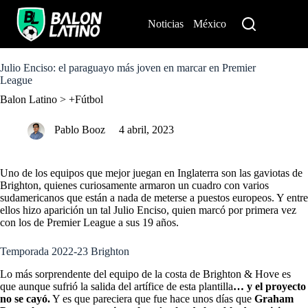
S
k
Noticias
México
Perú
i
p
t
o
Julio Enciso: el paraguayo más joven en marcar en Premier
c
League
o
Balon Latino
>
+Fútbol
n
t
e
Pablo Booz
4 abril, 2023
n
t
Uno de los equipos que mejor juegan en Inglaterra son las gaviotas de
Brighton, quienes curiosamente armaron un cuadro con varios
sudamericanos que están a nada de meterse a puestos europeos. Y entre
ellos hizo aparición un tal Julio Enciso, quien marcó por primera vez
con los de Premier League a sus 19 años.
Temporada 2022-23 Brighton
Lo más sorprendente del equipo de la costa de Brighton & Hove es
que aunque sufrió la salida del artífice de esta plantilla
… y el proyecto
no se cayó.
Y es que pareciera que fue hace unos días que
Graham