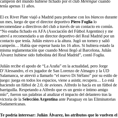
campeón del mundo hubiese fichado por el club
Merengue
cuando
tenía apenas 11 años.
El ex River Plate viajó a Madrid para probarse con los
blancos
durante
un mes, luego de que el director deportivo
Piero Foglia
lo
recomendase a directivos del club a través de un contacto en común.
“No estaba fichado en AFA (Asociación del Fútbol Argentino) y me
atreví a recomendarlo a un director deportivo del Real Madrid por un
contacto que tenía. Julián estuvo a la altura. Jugó un torneo y salió
campeón… Había que esperar hasta los 16 años. Si hubiera estado la
misma reglamentación que cuando Messi llegó al Barcelona, Julián
Álvarez hubiese sido futbolista del Real Madrid”, contó Foglia.
Julián recibe el apodo de “La Araña” en la actualidad, pero Jorge
D’Alessandro, el ex jugador de San Lorenzo de Almagro y la UD
Salamanca, se atrevió a llamarlo “el nuevo Di Stéfano” por su estilo de
juego: juega en todos los espacios, viene a asistir, recupera… Lo está
haciendo un fútbol de 2.0, de aviones. Alfredo lo hacía en un fútbol de
barriguilla. Respetando a Alfredo que es un genio e íntimo amigo
mío”, fueron sus palabras al analizar el impacto del delantero tras la
victoria de la
Selección Argentina
ante Paraguay en las Eliminatorias
Sudamericanas.
Te podría interesar:
Julián Álvarez, los atributos que lo vuelven el