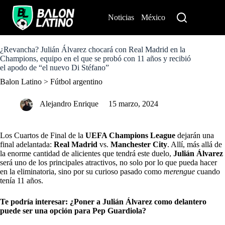
S
k
Noticias
México
Perú
i
p
t
o
¿Revancha? Julián Álvarez chocará con Real Madrid en la
c
Champions, equipo en el que se probó con 11 años y recibió
o
el apodo de “el nuevo Di Stéfano”
n
Balon Latino
>
Fútbol argentino
t
e
n
Alejandro Enrique
15 marzo, 2024
t
Los Cuartos de Final de la
UEFA Champions League
dejarán una
final adelantada:
Real Madrid
vs.
Manchester City
. Allí, más allá de
la enorme cantidad de alicientes que tendrá este duelo,
Julián Álvarez
será uno de los principales atractivos, no solo por lo que pueda hacer
en la eliminatoria, sino por su curioso pasado como
merengue
cuando
tenía 11 años.
Te podría interesar:
¿Poner a Julián Álvarez como delantero
puede ser una opción para Pep Guardiola?